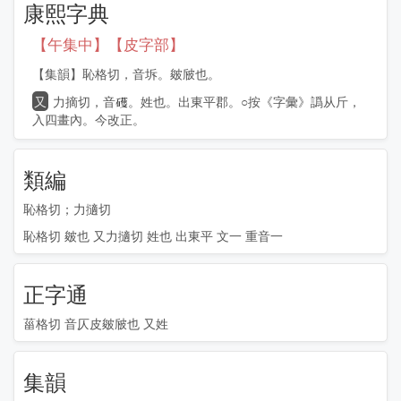
康熙字典
【午集中】【皮字部】
【集韻】恥格切，音坼。皴㿭也。
又
力摘切，音
。姓也。出東平郡。○按《字彙》譌从斤，
入四畫內。今改正。
類編
恥格切；力擿切
恥格切 皴也 又力擿切 姓也 出東平 文一 重音一
正字通
菑格切 音仄皮皴㿭也 又姓
集韻