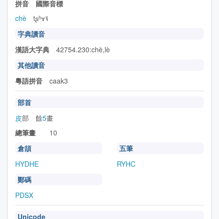
拼音 國際音標
chè
tʂʰɤ˥˩
字典讀音
漢語大字典
42754.230:chè,lè
其他讀音
粵語拼音
caak3
部首
皮
部 餘
5
畫
總筆畫
10
倉頡
五筆
HYDHE
RYHC
鄭碼
PDSX
Unicode