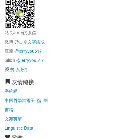
站長Jerry的微信
微博
@古今文字集成
豆瓣
@jerryyou517
bilibili
@jerryyou517
贊助我們
友情鏈接
字統網
中國哲學書電子化計劃
書格
文苑英華
Linguistic Data
致謝