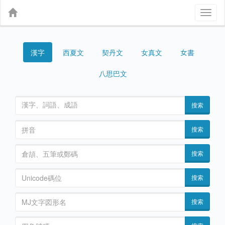
Toggl
naviga
漢字
契丹文
女真文
女書
西夏文
八思巴文
搜索
搜索
搜索
搜索
搜索