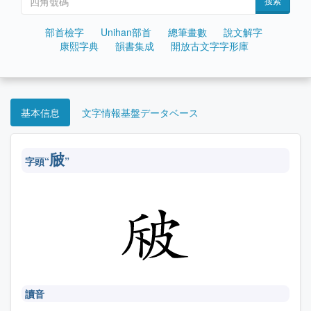
搜索
部首檢字
Unihan部首
總筆畫數
說文解字
康熙字典
韻書集成
開放古文字字形庫
基本信息
文字情報基盤データベース
㿭
字頭“
”
讀音