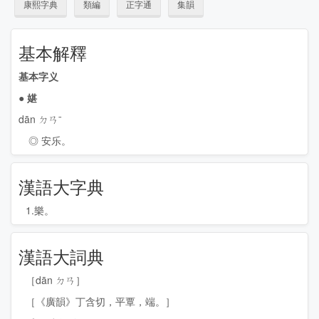
康熙字典
類編
正字通
集韻
基本解釋
基本字义
●
媅
dān ㄉㄢˉ
◎ 安乐。
漢語大字典
1.樂。
漢語大詞典
［dān ㄉㄢ］
［《廣韻》丁含切，平覃，端。］