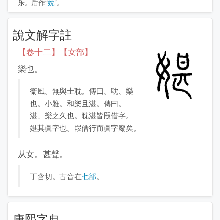
乐。后作“
妉
”。
說文解字註
【卷十二】【女部】
樂也。
衞風。無與士耽。傳曰。耽、樂
也。小雅。和樂且湛。傳曰。
湛、樂之久也。耽湛皆叚借字。
媅其眞字也。叚借行而眞字廢矣。
从女。甚聲。
丁含切。古音在
七部
。
康熙字典