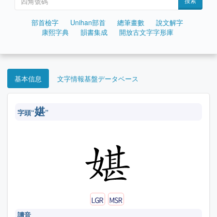
搜索
部首檢字
Unihan部首
總筆畫數
說文解字
康熙字典
韻書集成
開放古文字字形庫
基本信息
文字情報基盤データベース
媅
字頭“
”
讀音