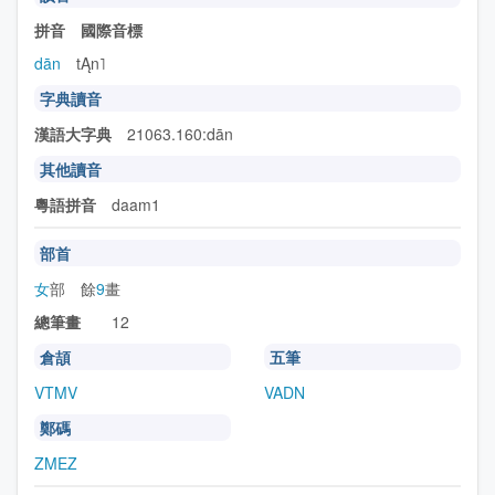
拼音 國際音標
dān
tĄn˥
字典讀音
漢語大字典
21063.160:dān
其他讀音
粵語拼音
daam1
部首
女
部 餘
9
畫
總筆畫
12
倉頡
五筆
VTMV
VADN
鄭碼
ZMEZ