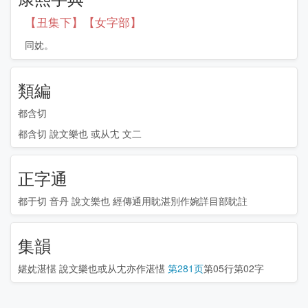
【丑集下】【女字部】
同妉。
類編
都含切
都含切 說文樂也 或从冘 文二
正字通
都于切 音丹 說文樂也 經傳通用眈湛別作婉詳目部眈註
集韻
媅妉湛愖
說文樂也或从冘亦作湛愖
第281页
第05行第02字