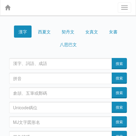
Toggl
naviga
漢字
契丹文
女真文
女書
西夏文
八思巴文
搜索
搜索
搜索
搜索
搜索