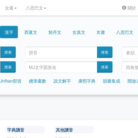
女書
八思巴文
關於
漢字
契丹文
女真文
八思巴文
女書
西夏文
搜索
搜索
搜索
搜索
Unihan部首
總筆畫數
說文解字
康熙字典
韻書集成
開放
字典讀音
其他讀音