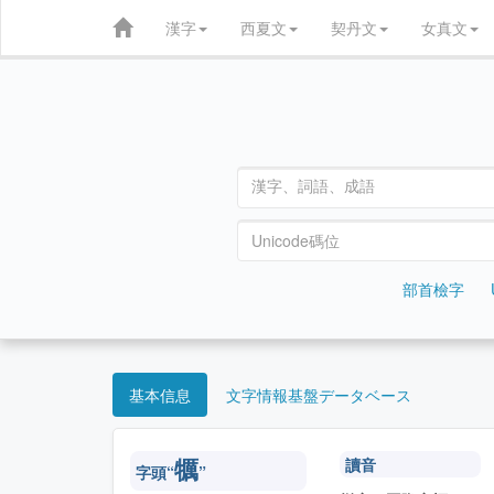
漢字
西夏文
契丹文
女真文
部首檢字
基本信息
文字情報基盤データベース
讀音
犡
字頭“
”