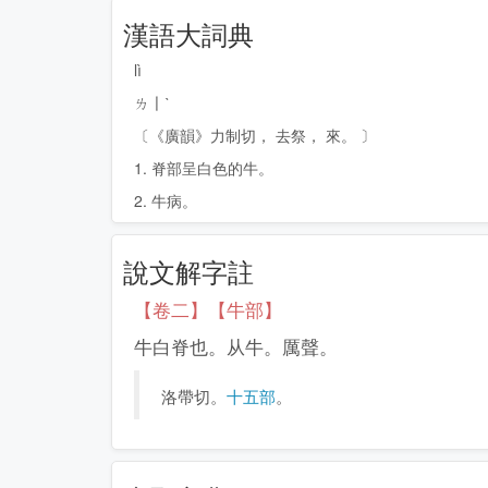
漢語大詞典
lì
ㄌ〡ˋ
〔《廣韻》力制切， 去祭， 來。 〕
1. 脊部呈白色的牛。
2. 牛病。
說文解字註
【卷二】【牛部】
牛白脊也。从牛。厲聲。
洛帶切。
十五部
。