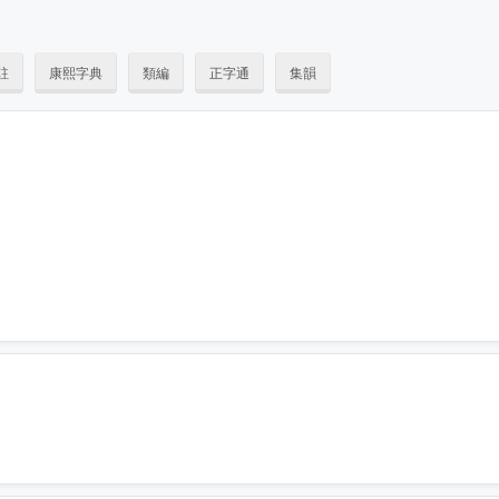
註
康熙字典
類編
正字通
集韻