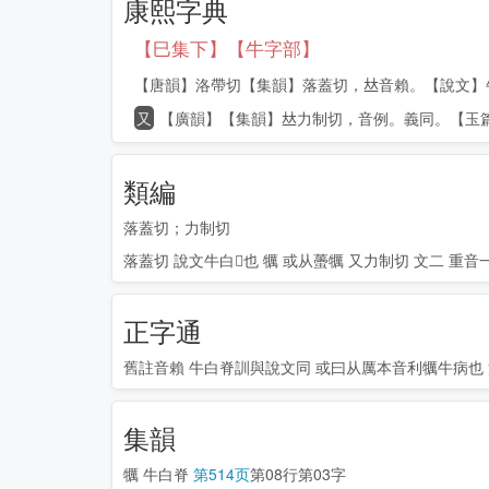
康熙字典
【巳集下】【牛字部】
【唐韻】洛帶切【集韻】落蓋切，𠀤音賴。【說文】牛
又
【廣韻】【集韻】𠀤力制切，音例。義同。【玉篇
類編
落蓋切；力制切
落蓋切 說文牛白𦟝也 犡 或从蠆犡 又力制切 文二 重音
正字通
舊註音賴 牛白脊訓與說文同 或曰从厲本音利犡牛病也 篇
集韻
犡
牛白脊
第514页
第08行第03字