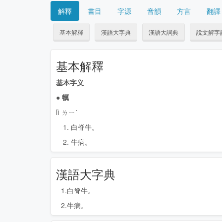
解釋
書目
字源
音韻
方言
翻譯
基本解釋
漢語大字典
漢語大詞典
說文解字
基本解釋
基本字义
●
犡
lì ㄌㄧˋ
1. 白脊牛。
2. 牛病。
漢語大字典
1.白脊牛。
2.牛病。