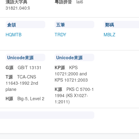
漢語大字典
粵語拼音
lai6
31821.040:lì
倉頡
五筆
鄭碼
HQMTB
TRDY
MBLZ
Unicode來源
Unicode來源
G源
GB/T 13131
KP源
KPS
10721:2000 and
T源
TCA-CNS
KPS 10721:2003
11643-1992 2nd
plane
K源
PKS C 5700-1
1994 (KS X1027-
H源
Big-5, Level 2
1:2011)