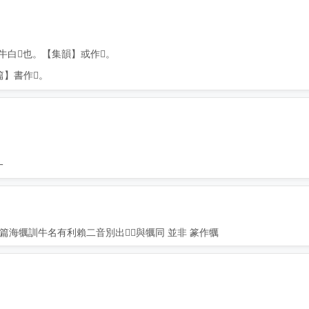
白𦟝也。【集韻】或作𤜒。
】書作𤛶。
一
海犡訓牛名有利賴二音別出𤛶𤜒與犡同 並非 篆作犡