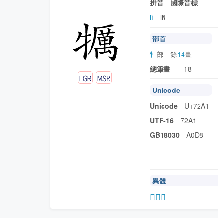
拼音 國際音標
lì
li˥˩
部首
牜
部 餘
14
畫
總筆畫
18
Unicode
Unicode
U+72A1
UTF-16
72A1
GB18030
A0D8
異體
𤜒
𤜏
𤛶