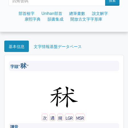
搜索
部首檢字
Unihan部首
總筆畫數
說文解字
康熙字典
韻書集成
開放古文字字形庫
基本信息
文字情報基盤データベース
秫
字頭“
”
讀音