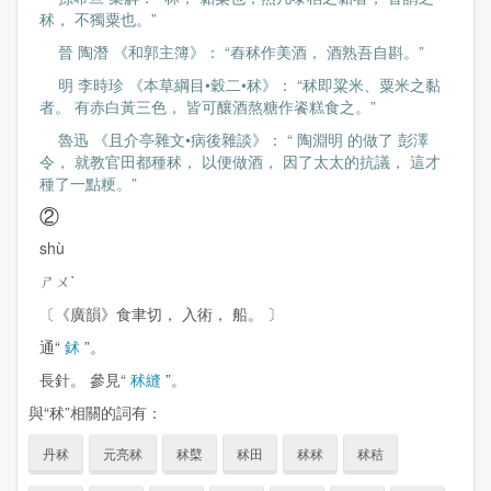
秫， 不獨粟也。”
晉 陶潛 《和郭主簿》： “舂秫作美酒， 酒熟吾自斟。”
明 李時珍 《本草綱目•穀二•秫》： “秫即粱米、粟米之黏
者。 有赤白黃三色， 皆可釀酒熬糖作餈糕食之。”
魯迅 《且介亭雜文•病後雜談》： “ 陶淵明 的做了 彭澤
令， 就教官田都種秫， 以便做酒， 因了太太的抗議， 這才
種了一點粳。”
②
shù
ㄕㄨˋ
〔《廣韻》食聿切， 入術， 船。 〕
通“
鉥
”。
長針。 參見“
秫縫
”。
與“秫”相關的詞有：
丹秫
元亮秫
秫櫱
秫田
秫秫
秫秸