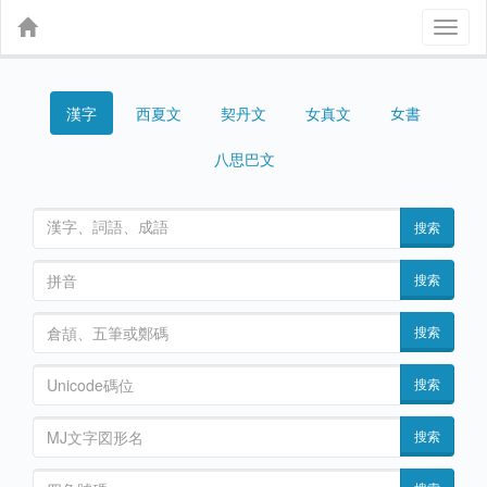
Toggl
naviga
漢字
契丹文
女真文
女書
西夏文
八思巴文
搜索
搜索
搜索
搜索
搜索