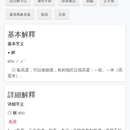
說文解字註
康熙字典
經籍籑詁
類編
正字通
篆隸萬象名義
集韻
文源
基本解釋
基本字义
●
秫
shú ㄕㄨˊ
◎ 黏高粱，可以做烧酒，有的地区泛指高粱：～秸。～米（高
粱米）。
詳細解釋
详细字义
◎
秫
shú
名词