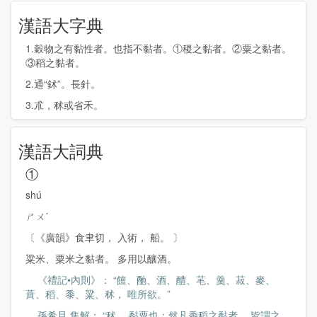
漢語大字典
1.穀物之有黏性者。也指不黏者。①稷之黏者。②粟之黏者。
③稻之黏者。
2.通“鉥”。長針。
3.朮，秫或省禾。
漢語大詞典
①
shú
ㄕㄨˊ
〔《廣韻》食聿切， 入術， 船。 〕
粱米、粟米之黏者。 多用以釀酒。
《禮記•內則》： “饘、酏、酒、醴、芼、羹、菽、麥、
蕡、稻、黍、粱、秫， 唯所欲。”
孫希旦 集解： “秫， 黏粟也；然凡黍稻之黏者， 皆謂之