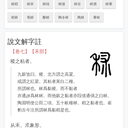
秫稻
秫米
秫绌
秫缝
秫谷
秫酒
秫黍
稻秫
蜀秫
酿秫
陶令秫
陶秫
黍秫
說文解字註
【卷七】【禾部】
稷之粘者。
九穀攷曰。稷、北方謂之高粱。
或謂之紅梁。其粘者黃白二種。
所謂秫也。秫爲黏稷。而不黏者
亦通
爲秫秫。而他穀之黏者亦叚借通偁之曰秫。
陶淵明使公田二頃。五十畝種秫。稻之黏者也。崔
豹古今注所謂秫爲黏稻是也。
从禾。朮象形。