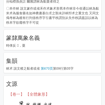
分秈稬孫炎註 爾雅謂秫為黏粟者得之
〇本作秫 說文篆作或省禾作术象术形舊本作秫非今俗通以秫為黏
米术為服食藥名如神農書蒼白朮之類未詳秫卽术之重文也 又同文
僃考秫為稷有行列借秩序字引書平秩謂別从失作秩譌蓋誤以秫為
秩本字欲廢秩字不可從
篆隸萬象名義
時侓反 𪏻，粟
集韻
秫术
說文稷之黏者或省
第670页
第09行第05字
文源
【卷一】 【全體象形】