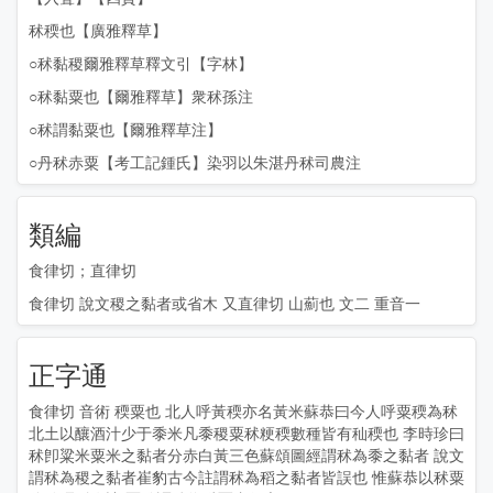
秫稬也
【廣雅釋草】
○秫黏稷爾雅釋草釋文引
【字林】
○秫黏粟也
【爾雅釋草】
衆秫孫注
○秫謂黏粟也
【爾雅釋草注】
○丹秫赤粟
【考工記鍾氏】
染羽以朱湛丹秫司農注
類編
食律切；直律切
食律切 說文稷之黏者或省木 又直律切 山薊也 文二 重音一
正字通
食律切 音術 稬粟也 北人呼黃稬亦名黃米蘇恭曰今人呼粟稬為秫
北土以釀酒汁少于黍米凡黍稷粟秫粳稬數種皆有秈稬也 李時珍曰
秫卽粱米粟米之黏者分赤白黃三色蘇頌圖經謂秫為黍之黏者 說文
謂秫為稷之黏者崔豹古今註謂秫為稻之黏者皆誤也 惟蘇恭以秫粟