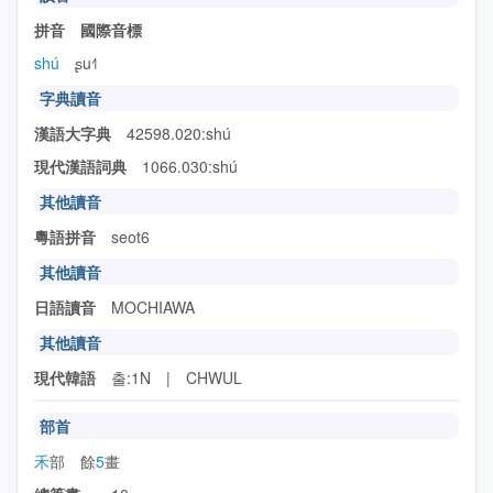
拼音 國際音標
shú
ʂu˧˥
字典讀音
漢語大字典
42598.020:shú
現代漢語詞典
1066.030:shú
其他讀音
粵語拼音
seot6
其他讀音
日語讀音
MOCHIAWA
其他讀音
現代韓語
출:1N | CHWUL
部首
禾
部 餘
5
畫