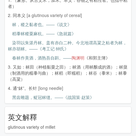
1. （象形。从古文术，加禾。本义：谷物之有粘性者。也指不粘
者）
2. 同本义
[a glutinous variety of cereal]
秫，稷之黏者也。——《说文》
稻黍秫稷粟麻秔。——《急就篇》
染羽以朱湛丹秫。盖有赤白二种。今北地谓高粱之粘者为秫，
秫亦胡秫。——《考工记·钟氏》
春秫作美酒，酒熟吾自斟。——
陶渊明
《和郭主簿》
3. 又如：秫田（种植黏粟之田）；秫酒（用秫酿成的酒）；秫蘖
（制酒用的糯黍与曲）；秫稻（即糯稻）；秫谷（黍米）；秫黍
（高粱）
4. 通“鉥”。长针
[long needle]
黑齿雕题，鳀冠秫缝。——《战国策·赵策》
英文解釋
glutinous variety of millet