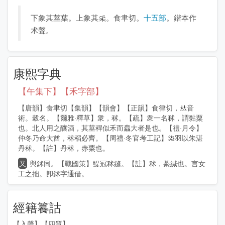
下象其莖葉。上象其
。食聿切。
十五部
。鍇本作
术聲。
康熙字典
【午集下】【禾字部】
【唐韻】食聿切【集韻】【韻會】【正韻】食律切，
音
術。穀名。【爾雅·釋草】衆，秫。【疏】衆一名秫，謂黏粟
也。北人用之釀酒，其莖稈似禾而麤大者是也。【禮·月令】
仲冬乃命大酋，秫稻必齊。【周禮·冬官考工記】
羽以朱湛
丹秫。【註】丹秫，赤粟也。
又
與鉥同。【戰國策】鯷冠秫縫。【註】秫，綦緘也。言女
工之拙。卽鉥字通借。
經籍籑詁
【入聲】【四質】