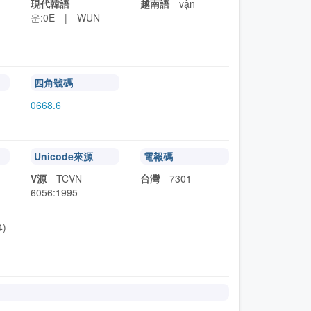
現代韓語
越南語
vận
운:0E | WUN
四角號碼
0668.6
Unicode來源
電報碼
-
V源
TCVN
台灣
7301
6056:1995
4)