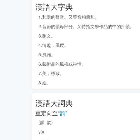
漢語大字典
1.和諧的聲音。又聲音相應和。
2.音節的韻母部分。又特指文學作品的中的押韻。
3.韻文。
4.情趣，風度。
5.風雅。
6.藝術品的風格或神情。
7.美；標致。
8.姓。
漢語大詞典
重定向至“
韵
”
(韻, 韵)
yùn