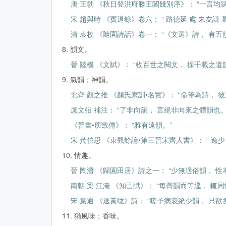
唐 王勃 《秋日登洪府滕王閣餞別序》： “一言均賦
宋 趙與時 《賓退錄》卷六： “ 路德延 處 朱友謙
清 袁枚 《隨園詩話》卷一： “《文選》詩， 有五
8. 韻文。
晉 陸機 《文賦》： “收百世之闕文， 採千載之遺
9. 氣韻；神韻。
北齊 顏之推 《顏氏家訓•名實》： “命筆為詩， 
盧文弨 補注： “了非向韻， 言絕非向來之體韻也。
《晉書•庾敳傳》： “雅有遠韻。”
宋 黃伯思 《東觀餘論•第三晉宋齊人書》： “ 逸少
10. 情趣。
晉 陶潛 《歸園田居》詩之一： “少無適俗韻， 性
南朝 梁 江淹 《知己賦》： “每齊韻而等逕， 輒
宋 葉適 《送黃竑》詩： “嗟予病衰絕少韻， 只欲
11. 猶風味；香味。