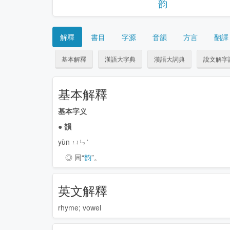
韵
解釋
書目
字源
音韻
方言
翻譯
基本解釋
漢語大字典
漢語大詞典
說文解字
基本解釋
基本字义
●
韻
yùn ㄩㄣˋ
◎ 同“
韵
”。
英文解釋
rhyme; vowel