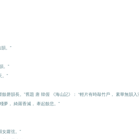
韻。”
韻。”
天。”
齋餘磬韻長。”舊題 唐 韓偓 《海山記》： “輕片有時敲竹戶， 素華無韻入
回殘夢， 綺羅香減， 牽起餘悲。”
韻女蘿弦。”