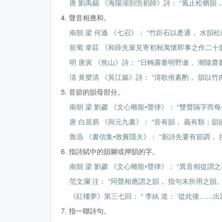
唐 劉禹錫 《海陽湖別浩初師》詩： “風止松猶韻，
4. 聲音相應和。
南朝 梁 何遜 《七召》： “竹距石以袤通， 水韻松
前蜀 韋莊 《和薛先輩見寄初秋寓懷即事之作二十韻》
明 唐寅 《焦山》詩： “日轉露臺明野漵， 潮隨齋磬
清 黃燮清 《吳江嫗》詩： “清歌侑素酌， 韻以竹
5. 音節的韻母部分。
南朝 梁 劉勰 《文心雕龍•聲律》： “雙聲隔字而
唐 白居易 《與元九書》： “音有韻， 義有類；韻
魯迅 《書信集•致竇隱夫》： “新詩先要有節調，
6. 指詩賦中的韻腳或押韻的字。
南朝 梁 劉勰 《文心雕龍•聲律》： “異音相從謂
范文瀾 注： “同聲相應謂之韻， 指句末所用之韻。
《紅樓夢》第三七回： “ 李紈 道： ‘從此後……出
7. 指一聯詩句。