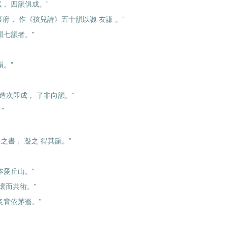
， 四韻俱成。”
 幕府， 作《孩兒詩》五十韻以譏 友謙 。”
韻七韻者。”
韻。”
彼造次即成， 了非向韻。”
”
 之書， 凝之 得其韻。”
本愛丘山。”
同懷而共術。”
炙背依茅簷。”