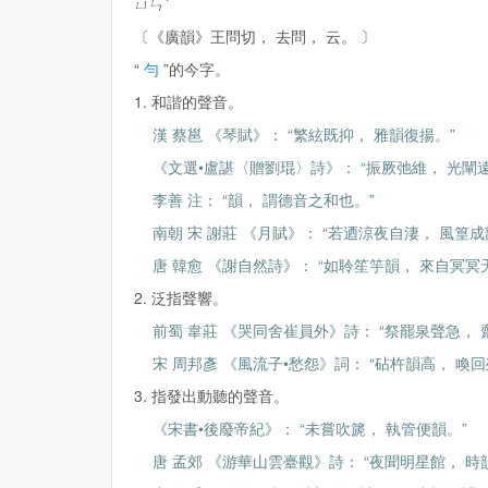
ㄩㄣˋ
〔《廣韻》王問切， 去問， 云。 〕
“
勻
”的今字。
1. 和諧的聲音。
漢 蔡邕 《琴賦》： “繁絃既抑， 雅韻復揚。”
《文選•盧諶〈贈劉琨〉詩》： “振厥弛維， 光闡遠
李善 注： “韻， 謂德音之和也。”
南朝 宋 謝莊 《月賦》： “若迺涼夜自淒， 風篁成
唐 韓愈 《謝自然詩》： “如聆笙竽韻， 來自冥冥
2. 泛指聲響。
前蜀 韋莊 《哭同舍崔員外》詩： “祭罷泉聲急， 
宋 周邦彥 《風流子•愁怨》詞： “砧杵韻高， 喚
3. 指發出動聽的聲音。
《宋書•後廢帝紀》： “未嘗吹篪， 執管便韻。”
唐 孟郊 《游華山雲臺觀》詩： “夜聞明星館， 時