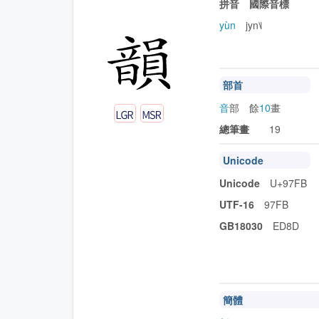
拼音 國際音標
yùn
jyn˥˩
部首
音
部 餘
10
畫
總筆畫
19
Unicode
Unicode
U+97FB
UTF-16
97FB
GB18030
ED8D
簡體