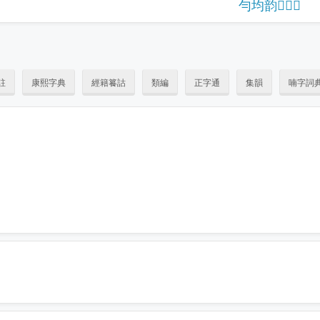
勻
均
韵
𡁩
𡅙
𧥺
註
康熙字典
經籍籑詁
類編
正字通
集韻
喃字詞