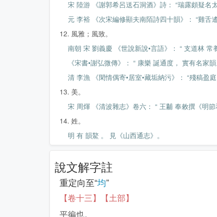
宋 陸游 《謝郭希呂送石洞酒》詩： “瑞露頗疑名太
元 李裕 《次宋編修顯夫南陌詩四十韻》： “雞舌
12. 風雅；風致。
南朝 宋 劉義慶 《世說新說•言語》： “ 支道林 
《宋書•謝弘微傳》： “ 康樂 誕通度， 實有名家韻
清 李漁 《閑情偶寄•居室•藏垢納污》： “殘稿盈
13. 美。
宋 周煇 《清波雜志》卷六： “ 王黼 奉敕撰《明
14. 姓。
明 有 韻鰲 。 見《山西通志》。
說文解字註
重定向至“
均
”
【卷十三】【土部】
平徧也。