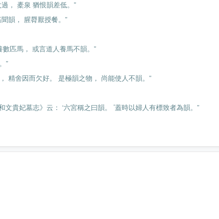
過， 橐泉 猶恨韻差低。”
遙聞韻， 腥脣厭授餐。”
常養數匹馬， 或言道人養馬不韻。”
。”
庭， 精舍因而欠好。 是極韻之物， 尚能使人不韻。”
節和文貴妃墓志》云： ‘六宮稱之曰韻。 ’蓋時以婦人有標致者為韻。”