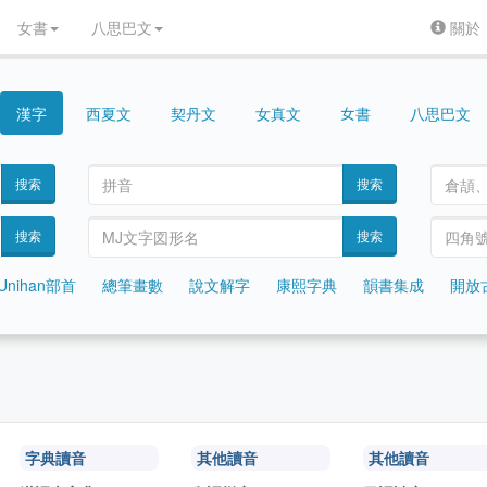
女書
八思巴文
關於
漢字
契丹文
女真文
八思巴文
女書
西夏文
搜索
搜索
搜索
搜索
Unihan部首
總筆畫數
說文解字
康熙字典
韻書集成
開放
字典讀音
其他讀音
其他讀音