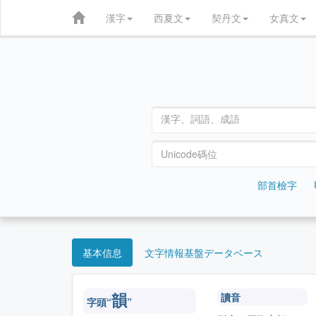
漢字
西夏文
契丹文
女真文
部首檢字
基本信息
文字情報基盤データベース
讀音
韻
字頭“
”