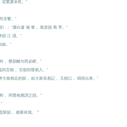
 花繁露未乾。”
而含響。”
： “露白凝 湘 簟， 風篁韻 蜀 琴。”
韻 江 湄。”
肉絲。”
每舛， 疊韻離句而必睽。”
協則言順， 言順則聲易入。”
 押大致相近的韻， 給大家容易記， 又順口， 唱得出來。”
之和， 同聲相應謂之韻。”
”
題限韻， 都要依我。 ’”