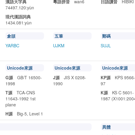
漢語大字典
粵語拼音
wan6
日語讀音
HIBIKI
74497.120:yùn
現代漢語詞典
1434.081:yùn
倉頡
五筆
鄭碼
YARBC
UJKM
SUJL
Unicode來源
Unicode來源
Unicode來源
G源
GB/T 16500-
J源
JIS X 0208-
KP源
KPS 9566
1998
1990
97
T源
TCA-CNS
K源
KS C 5601-
11643-1992 1st
1987 (X1001:200
plane
H源
Big-5, Level 1
異體