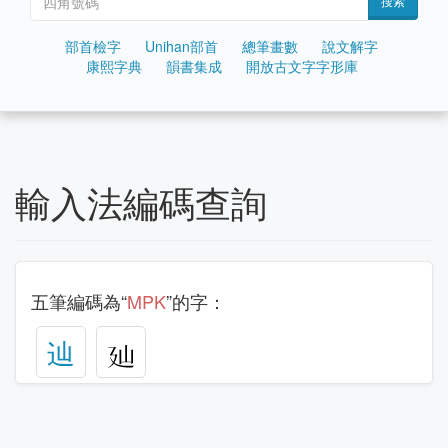
搜索
部首檢字
Unihan部首
總筆畫數
說文解字
康熙字典
韻書集成
開放古文字字形庫
輸入法編碼查詢
五筆編碼為“
MPK
”的字：
辿