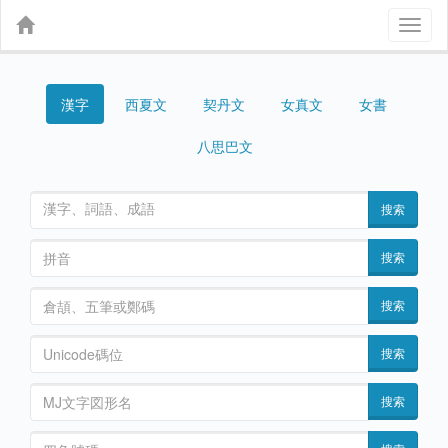
Toggl
naviga
漢字
契丹文
女真文
女書
西夏文
八思巴文
搜索
搜索
搜索
搜索
搜索