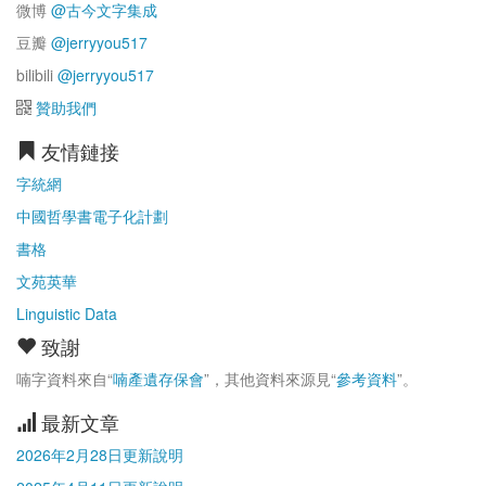
微博
@古今文字集成
豆瓣
@jerryyou517
bilibili
@jerryyou517
贊助我們
友情鏈接
字統網
中國哲學書電子化計劃
書格
文苑英華
Linguistic Data
致謝
喃字資料來自“
喃產遺存保會
”，其他資料來源見“
參考資料
”。
最新文章
2026年2月28日更新說明