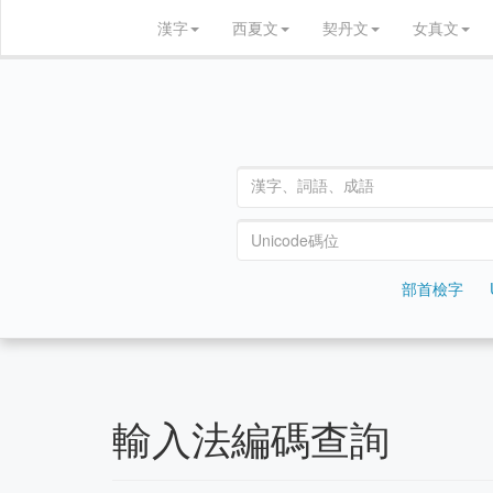
漢字
西夏文
契丹文
女真文
部首檢字
輸入法編碼查詢