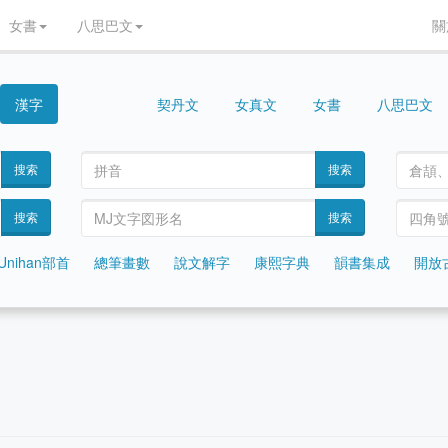
女書
八思巴文
關
漢字
契丹文
女真文
女書
八思巴文
西夏文
搜索
搜索
搜索
搜索
Unihan部首
總筆畫數
說文解字
康熙字典
韻書集成
開放