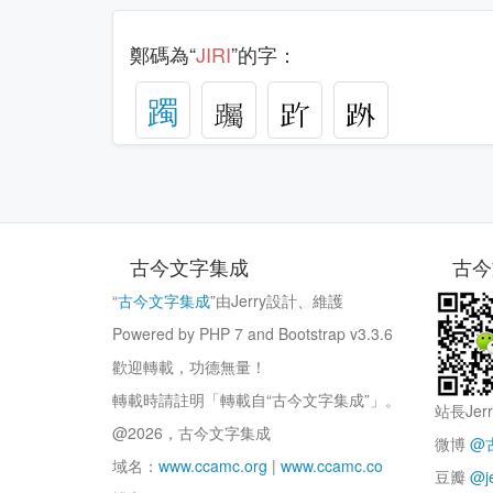
鄭碼為“
JIRI
”的字：
躅
古今文字集成
古今
“
古今文字集成
”由Jerry設計、維護
Powered by PHP 7 and Bootstrap v3.3.6
歡迎轉載，功德無量！
轉載時請註明「轉載自“古今文字集成”」。
站長Jer
@2026，古今文字集成
微博
@
域名：
www.ccamc.org
|
www.ccamc.co
豆瓣
@j