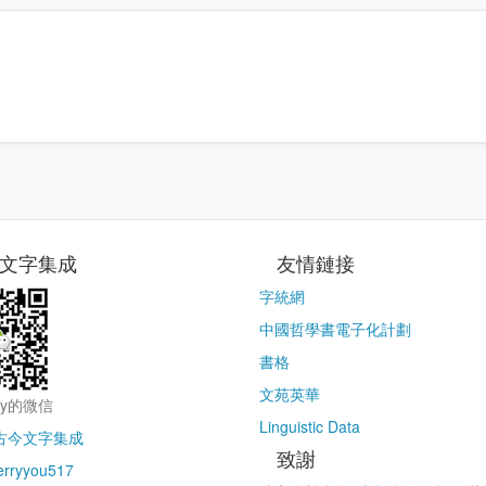
文字集成
友情鏈接
字統網
中國哲學書電子化計劃
書格
文苑英華
ry的微信
Linguistic Data
古今文字集成
致謝
erryyou517