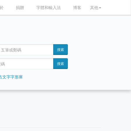
於
捐贈
字體和輸入法
博客
其他
搜索
搜索
古文字字形庫