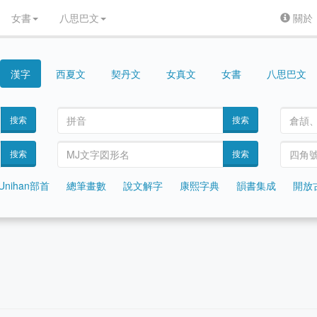
女書
八思巴文
關於
漢字
契丹文
女真文
女書
八思巴文
西夏文
搜索
搜索
搜索
搜索
Unihan部首
總筆畫數
說文解字
康熙字典
韻書集成
開放