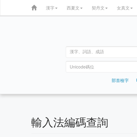
漢字
西夏文
契丹文
女真文
部首檢字
輸入法編碼查詢