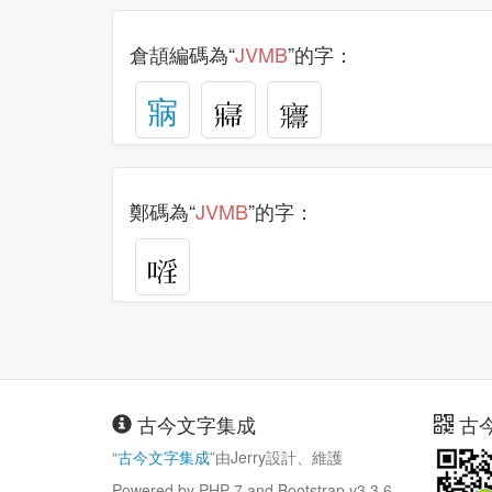
倉頡編碼為“
JVMB
”的字：
寎
𡪷
㝲
鄭碼為“
JVMB
”的字：
古今文字集成
古
“
古今文字集成
”由Jerry設計、維護
Powered by PHP 7 and Bootstrap v3.3.6