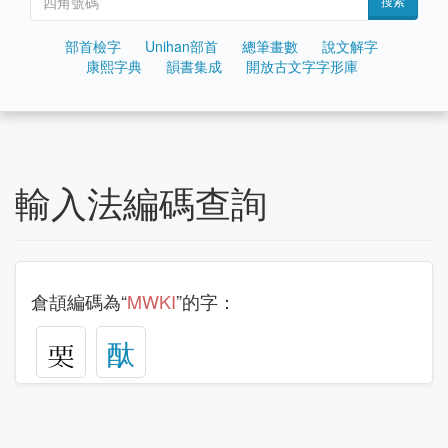
搜索
部首檢字
Unihan部首
總筆畫數
說文解字
康熙字典
韻書集成
開放古文字字形庫
輸入法編碼查詢
倉頡編碼為“
MWKI
”的字：
𧟧
酞