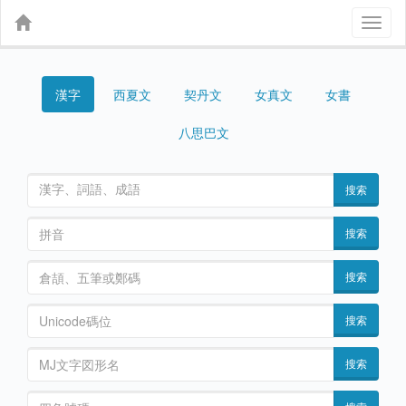
Toggl
naviga
漢字
契丹文
女真文
女書
西夏文
八思巴文
搜索
搜索
搜索
搜索
搜索