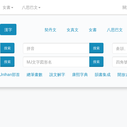
女書
八思巴文
關
漢字
契丹文
女真文
女書
八思巴文
西夏文
搜索
搜索
搜索
搜索
Unihan部首
總筆畫數
說文解字
康熙字典
韻書集成
開放