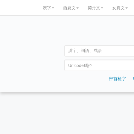
漢字
西夏文
契丹文
女真文
部首檢字
輸入法編碼查詢