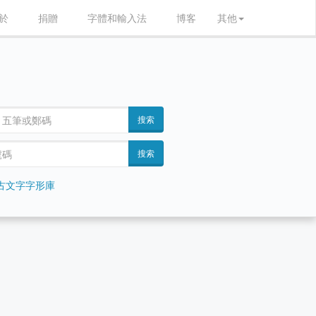
於
捐贈
字體和輸入法
博客
其他
搜索
搜索
古文字字形庫