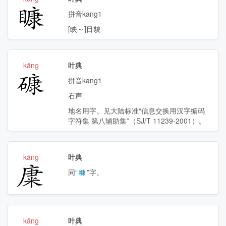
𥉽
拼音kang1
[眏～]目貌
kāng
叶典
𥕎
拼音kang1
石声
地名用字。见大陆标准“信息交换用汉字编码
字符集 第八辅助集”（SJ/T 11239-2001）。
kāng
叶典
𥹺
同“
糠
”字。
kāng
叶典