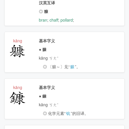
汉英互译
◎
糠
bran
;
chaff
;
pollard
;
kāng
基本字义
躿
●
躿
kāng ㄎㄤˉ
◎ 〔躴～〕见“
躴
”。
kāng
基本字义
鏮
●
鏮
kāng ㄎㄤˉ
◎ 化学元素“
钪
”的旧译。