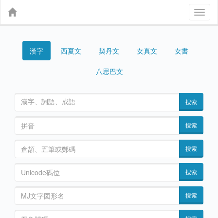
Toggl
naviga
漢字
契丹文
女真文
女書
西夏文
八思巴文
搜索
搜索
搜索
搜索
搜索