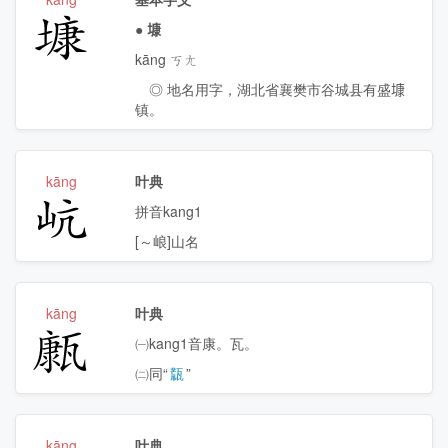
𡐓
●
𡐓
kāng ㄎㄤ
◎ 地名用字，湖北省襄樊市谷城县有盛𡐓
镇。
kāng
叶典
𡵻
拼音kang1
[～㟍]山名
kāng
叶典
𤮊
㈠kang1音康。瓦。
㈡同“
㼹
”
kāng
叶典