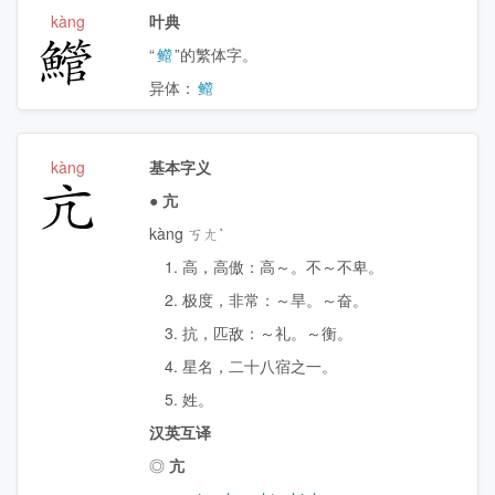
kàng
叶典
䲘
“
鳤
”的繁体字。
异体：
鳤
kàng
基本字义
亢
●
亢
kàng ㄎㄤˋ
1. 高，高傲：高～。不～不卑。
2. 极度，非常：～旱。～奋。
3. 抗，匹敌：～礼。～衡。
4. 星名，二十八宿之一。
5. 姓。
汉英互译
◎
亢