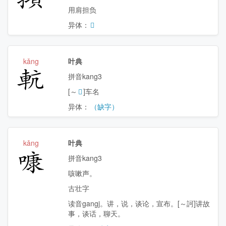
用肩担负
异体：
𫽙
kǎng
叶典
䡉
拼音kang3
[～
𨋕
]车名
异体：
（缺字）
kǎng
叶典
𠻞
拼音kang3
咳嗽声。
古壮字
读音gangj。讲，说，谈论，宣布。[～訶]讲故
事，谈话，聊天。