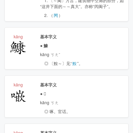
1. 〔～阆〕方言，建筑物中空廊的部分，如
“这井下面的～～真大”。亦称“闶阆子”。
2. （
閌
）
kāng
基本字义
鱇
●
鱇
kāng ㄎㄤˉ
◎ 〔鮟～〕见“
鮟
”。
kāng
基本字义
𠾨
●
𠾨
kāng ㄎㄤ
◎ 啄。官话。
kāng
基本字义