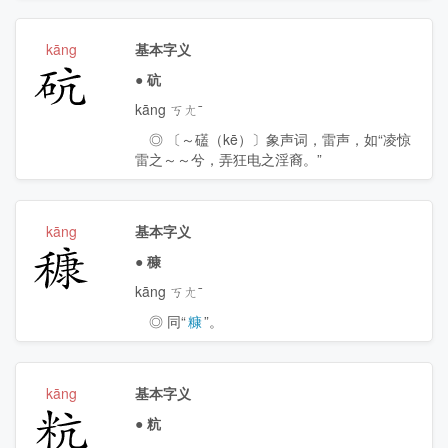
kāng
基本字义
砊
●
砊
kāng ㄎㄤˉ
◎ 〔～礚（
kē
）〕象声词，雷声，如“凌惊
雷之～～兮，弄狂电之淫裔。”
kāng
基本字义
穅
●
穅
kāng ㄎㄤˉ
◎ 同“
糠
”。
kāng
基本字义
粇
●
粇