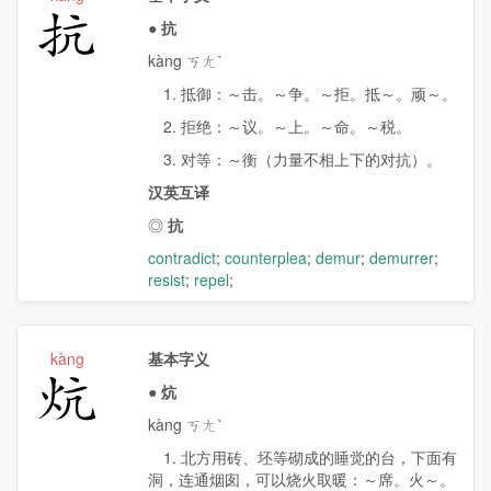
抗
●
抗
kàng ㄎㄤˋ
1. 抵御：～击。～争。～拒。抵～。顽～。
2. 拒绝：～议。～上。～命。～税。
3. 对等：～衡（力量不相上下的对抗）。
汉英互译
◎
抗
contradict
;
counterplea
;
demur
;
demurrer
;
resist
;
repel
;
kàng
基本字义
炕
●
炕
kàng ㄎㄤˋ
1. 北方用砖、坯等砌成的睡觉的台，下面有
洞，连通烟囱，可以烧火取暖：～席。火～。