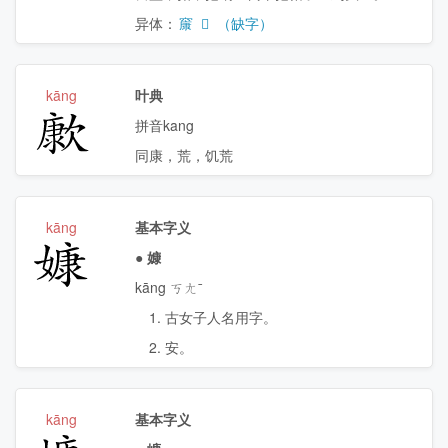
异体：
䆲
𡪼
（缺字）
kāng
叶典
㱂
拼音kang
同康，荒，饥荒
kāng
基本字义
嫝
●
嫝
kāng ㄎㄤˉ
1. 古女子人名用字。
2. 安。
kāng
基本字义