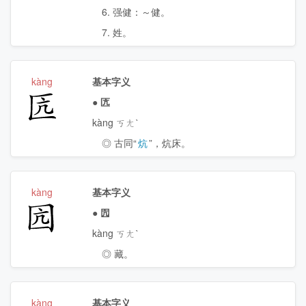
6. 强健：～健。
7. 姓。
kàng
基本字义
匟
●
匟
kàng ㄎㄤˋ
◎ 古同“
炕
”，炕床。
kàng
基本字义
囥
●
囥
kàng ㄎㄤˋ
◎ 藏。
kàng
基本字义