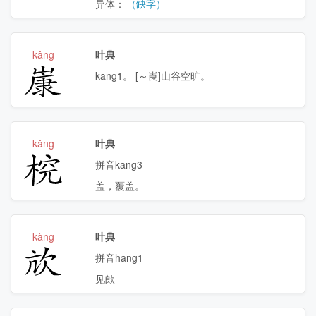
异体：
（缺字）
kǎng
叶典
𡻚
kang1。 [～崀]山谷空旷。
kǎng
叶典
𣔛
拼音kang3
盖，覆盖。
kàng
叶典
㰠
拼音hang1
见欴