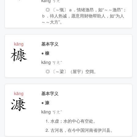
kāng ㄎㄤˉ
◎ 〔～慨〕ａ．情绪激昂，如“～～激昂”；
ｂ．待人热诚，愿意用财物帮助人，如“为人
～～大方”。
kāng
基本字义
槺
●
槺
kāng ㄎㄤˉ
◎ 〔～梁〕（屋宇）空阔。
kāng
基本字义
漮
●
漮
kāng ㄎㄤˉ
1. 水虚；水的中心有空处。
2. 古河名，在今中国河南省伊川县。