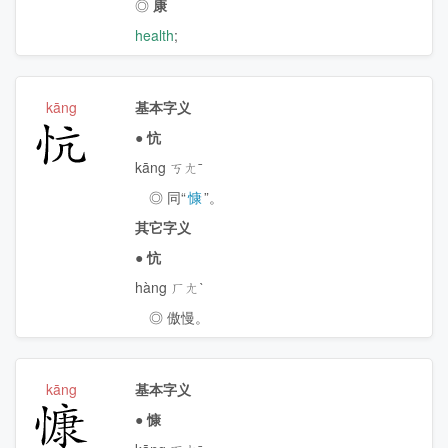
◎
康
health
;
kāng
基本字义
忼
●
忼
kāng ㄎㄤˉ
◎ 同“
慷
”。
其它字义
●
忼
hàng ㄏㄤˋ
◎ 傲慢。
kāng
基本字义
慷
●
慷