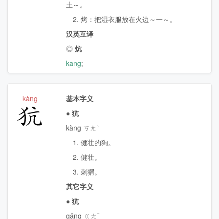
土～。
2. 烤：把湿衣服放在火边～一～。
汉英互译
◎
炕
kang
;
kàng
基本字义
犺
●
犺
kàng ㄎㄤˋ
1. 健壮的狗。
2. 健壮。
3. 刺猬。
其它字义
●
犺
gǎng ㄍㄤˇ