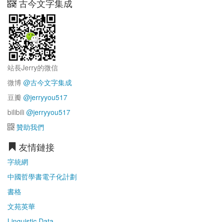
古今文字集成
站長Jerry的微信
微博
@古今文字集成
豆瓣
@jerryyou517
bilibili
@jerryyou517
贊助我們
友情鏈接
字統網
中國哲學書電子化計劃
書格
文苑英華
Linguistic Data