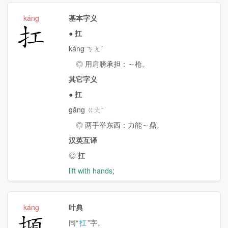
káng
基本字义
扛
●
扛
káng ㄎㄤˊ
◎ 用肩膀承担：～枪。
其它字义
●
扛
gāng ㄍㄤˉ
◎ 两手举东西：力能～鼎。
汉英互译
◎
扛
lift with hands
;
káng
叶典
𢴦
同“
扛
”字。