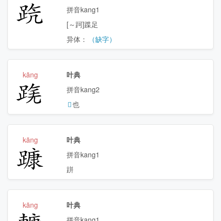
𨀫
拼音kang1
[～跒]蹀足
异体：
（缺字）
kāng
叶典
𨂟
拼音kang2
𨁐
也
kāng
叶典
𨄗
拼音kang1
跰
kāng
叶典
𨎍
拼音kang1