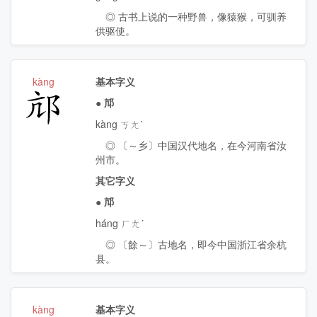
◎ 古书上说的一种野兽，像猿猴，可驯养
供驱使。
kàng
基本字义
邟
●
邟
kàng ㄎㄤˋ
◎ 〔～乡〕中国汉代地名，在今河南省汝
州市。
其它字义
●
邟
háng ㄏㄤˊ
◎ 〔餘～〕古地名，即今中国浙江省余杭
县。
kàng
基本字义