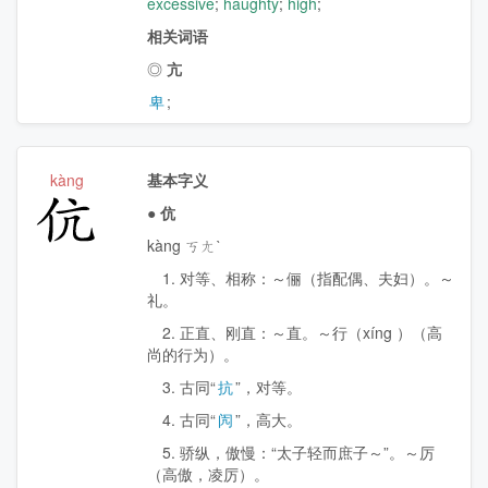
excessive
;
haughty
;
high
;
相关词语
◎
亢
卑
;
kàng
基本字义
伉
●
伉
kàng ㄎㄤˋ
1. 对等、相称：～俪（指配偶、夫妇）。～
礼。
2. 正直、刚直：～直。～行（
xíng
）（高
尚的行为）。
3. 古同“
抗
”，对等。
4. 古同“
闶
”，高大。
5. 骄纵，傲慢：“太子轻而庶子～”。～厉
（高傲，凌厉）。