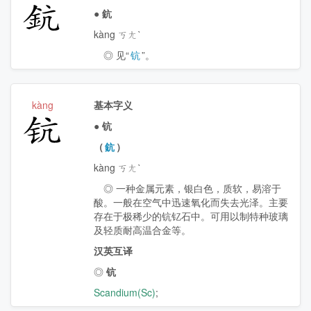
鈧
●
鈧
kàng ㄎㄤˋ
◎ 见“
钪
”。
kàng
基本字义
钪
●
钪
（
鈧
）
kàng ㄎㄤˋ
◎ 一种金属元素，银白色，质软，易溶于
酸。一般在空气中迅速氧化而失去光泽。主要
存在于极稀少的钪钇石中。可用以制特种玻璃
及轻质耐高温合金等。
汉英互译
◎
钪
Scandium(Sc)
;