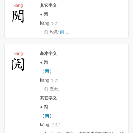
kāng
其它字义
閌
●
閌
kàng ㄎㄤˋ
◎ 均见“
闶
”。
kāng
基本字义
闶
●
闶
（
閌
）
kàng ㄎㄤˋ
◎ 高大。
其它字义
●
闶
（
閌
）
kāng ㄎㄤˉ