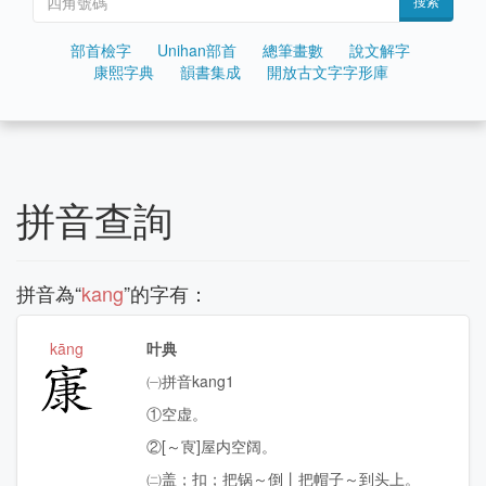
搜索
部首檢字
Unihan部首
總筆畫數
說文解字
康熙字典
韻書集成
開放古文字字形庫
拼音查詢
拼音為“
kang
”的字有：
kāng
叶典
㝩
㈠拼音kang1
①空虚。
②[～㝗]屋内空阔。
㈡盖；扣；把锅～倒丨把帽子～到头上。