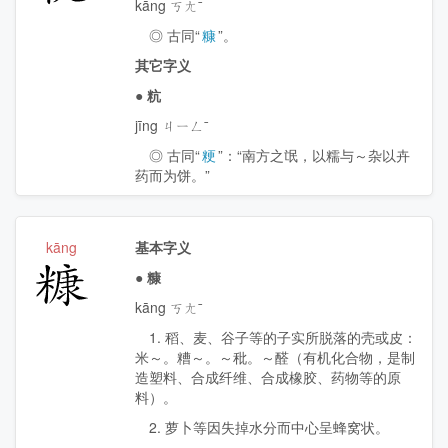
kāng ㄎㄤˉ
◎ 古同“
糠
”。
其它字义
●
粇
jīng ㄐㄧㄥˉ
◎ 古同“
粳
”：“南方之氓，以糯与～杂以卉
药而为饼。”
kāng
基本字义
糠
●
糠
kāng ㄎㄤˉ
1. 稻、麦、谷子等的子实所脱落的壳或皮：
米～。糟～。～秕。～醛（有机化合物，是制
造塑料、合成纤维、合成橡胶、药物等的原
料）。
2. 萝卜等因失掉水分而中心呈蜂窝状。