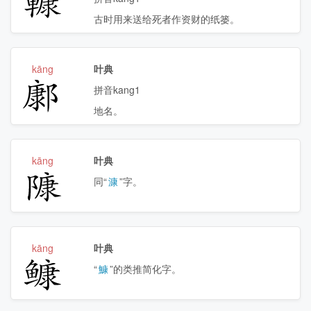
古时用来送给死者作资财的纸篓。
kāng
叶典
𨝎
拼音kang1
地名。
kāng
叶典
𨻷
同“
漮
”字。
kāng
叶典
𩾌
“
鱇
”的类推简化字。