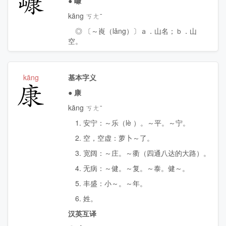
嵻
●
嵻
kāng ㄎㄤˉ
◎ 〔～崀（
lǎng
）〕ａ．山名；ｂ．山
空。
kāng
基本字义
康
●
康
kāng ㄎㄤˉ
1. 安宁：～乐（
lè
）。～平。～宁。
2. 空，空虚：萝卜～了。
3. 宽阔：～庄。～衢（四通八达的大路）。
4. 无病：～健。～复。～泰。健～。
5. 丰盛：小～。～年。
6. 姓。
汉英互译