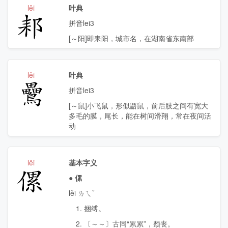
lěi
叶典
䣂
拼音lei3
[～阳]即耒阳，城市名，在湖南省东南部
lěi
叶典
䴎
拼音lei3
[～鼠]小飞鼠，形似鼯鼠，前后肢之间有宽大
多毛的膜，尾长，能在树间滑翔，常在夜间活
动
lěi
基本字义
傫
●
傫
lěi ㄌㄟˇ
1. 捆缚。
2. 〔～～〕古同“累累”，颓丧。