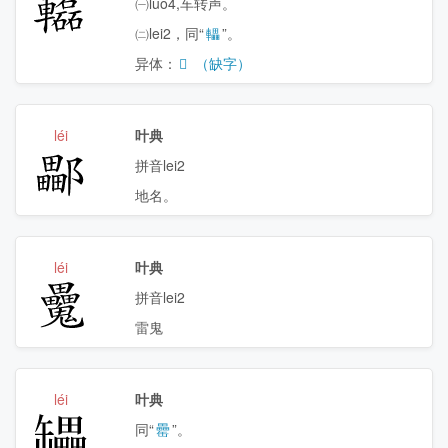
𨏒
㈠luo4,车转声。
㈡lei2，同“
轠
”。
异体：
𨏲
（缺字）
léi
叶典
𨞽
拼音lei2
地名。
léi
叶典
𩴻
拼音lei2
雷鬼
léi
叶典
𰭇
同“
罍
”。