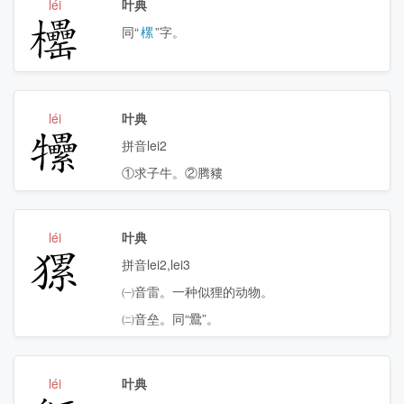
léi
叶典
𣡧
同“
樏
”字。
léi
叶典
𤜖
拼音lei2
①求子牛。②腾䝏
léi
叶典
𤡂
拼音lei2,lei3
㈠音雷。一种似狸的动物。
㈡音垒。同“䴎”。
léi
叶典