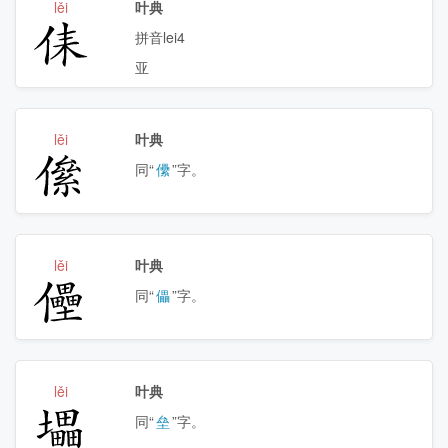
lěi
叶典
㑍
拼音lei4
亚
lěi
叶典
㒍
同“
儽
”字。
lěi
叶典
㒦
同“
儡
”字。
lěi
叶典
㙼
同“
垒
”字。