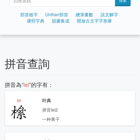
搜索
部首檢字
Unihan部首
總筆畫數
說文解字
康熙字典
韻書集成
開放古文字字形庫
拼音查詢
拼音為“
lei
”的字有：
léi
叶典
𣚎
拼音lei2
一种果子