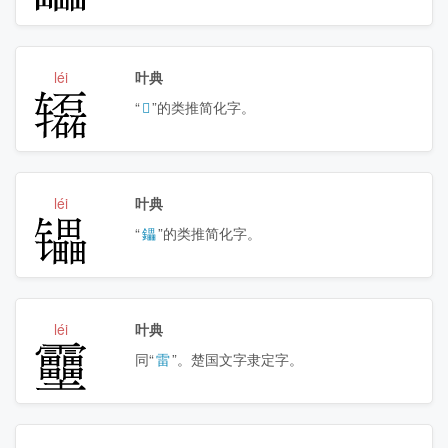
léi
叶典
𰺢
“
𨏒
”的类推简化字。
léi
叶典
𰿄
“
鑘
”的类推简化字。
léi
叶典
𱁪
同“
雷
”。楚国文字隶定字。