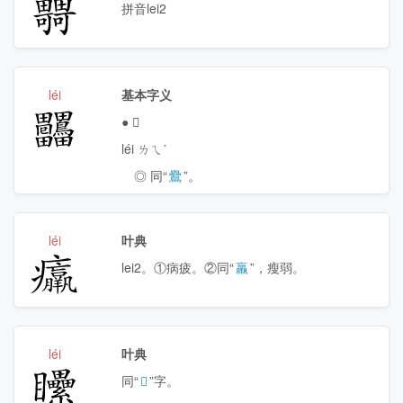
𤳴
拼音lei2
léi
基本字义
𤴒
●
𤴒
léi ㄌㄟˊ
◎ 同“
䴎
”。
léi
叶典
𤼘
lei2。①病疲。②同“
羸
”，瘦弱。
léi
叶典
𥍔
同“
𥉹
”字。