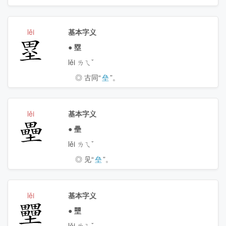
lěi
基本字义
塁
●
塁
lěi ㄌㄟˇ
◎ 古同“
垒
”。
lěi
基本字义
壘
●
壘
lěi ㄌㄟˇ
◎ 见“
垒
”。
lěi
基本字义
壨
●
壨
lěi ㄌㄟˇ