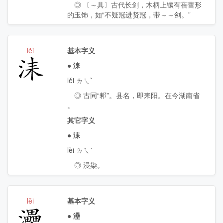
◎ 〔～具〕古代长剑，木柄上镶有蓓蕾形
的玉饰，如“不疑冠进贤冠，带～～剑。”
lěi
基本字义
洡
●
洡
lěi ㄌㄟˇ
◎ 古同“䣂”。县名，即耒阳。在今湖南省
。
其它字义
●
洡
lèi ㄌㄟˋ
◎ 浸染。
lěi
基本字义
灅
●
灅