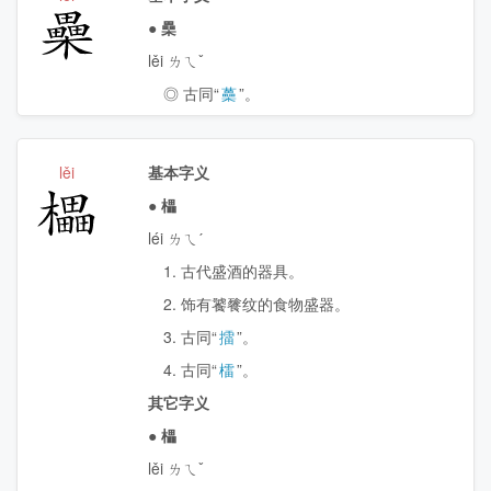
櫐
●
櫐
lěi ㄌㄟˇ
◎ 古同“
蘽
”。
lěi
基本字义
櫑
●
櫑
léi ㄌㄟˊ
1. 古代盛酒的器具。
2. 饰有饕餮纹的食物盛器。
3. 古同“
擂
”。
4. 古同“
檑
”。
其它字义
●
櫑
lěi ㄌㄟˇ