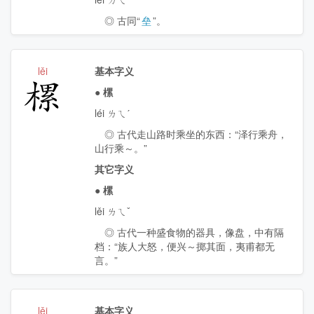
◎ 古同“
垒
”。
lěi
基本字义
樏
●
樏
léi ㄌㄟˊ
◎ 古代走山路时乘坐的东西：“泽行乘舟，
山行乘～。”
其它字义
●
樏
lěi ㄌㄟˇ
◎ 古代一种盛食物的器具，像盘，中有隔
档：“族人大怒，便兴～掷其面，夷甫都无
言。”
lěi
基本字义