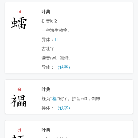
léi
叶典
𧒽
拼音lei2
一种海生动物。
异体：
𧒜
古壮字
读音rwi。蜜蜂。
异体：
（缺字）
léi
叶典
𧞭
疑为“
櫑
”讹字。拼音lei3，剑饰
异体：
（缺字）
léi
叶典