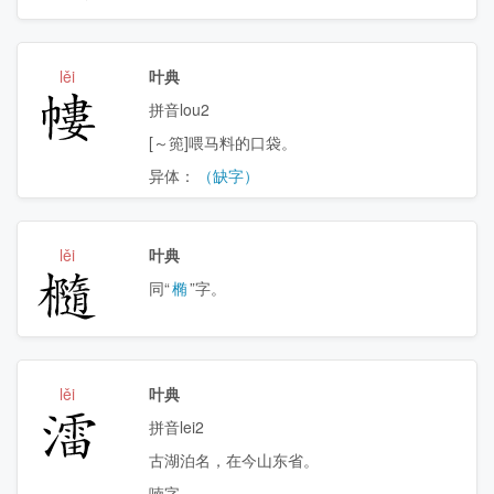
lěi
叶典
㡞
拼音lou2
[～篼]喂马料的口袋。
异体：
（缺字）
lěi
叶典
㰐
同“
椭
”字。
lěi
叶典
㵢
拼音lei2
古湖泊名，在今山东省。
喃字