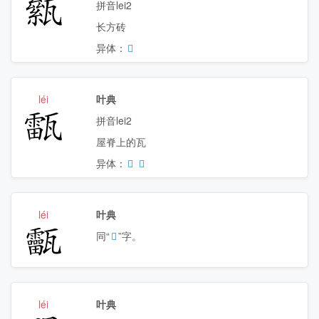
𤮎
拼音lei2
长方砖
异体：
𤮉
léi
叶典
𤮚
拼音lei2
屋脊上的瓦
异体：
𤮷
𤮸
léi
叶典
𤮸
同“
𤮚
”字。
léi
叶典