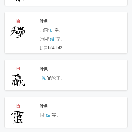
léi
叶典
𥤐
㈠同“
𥣬
”字。
㈡同“
鑘
”字。
拼音lei4,lei2
léi
叶典
𦣄
“
羸
”的讹字。
léi
叶典
𧒜
同“
𧒽
”字。