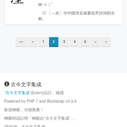
lěi ㄌㄟˇ
◎ 〔～水〕今中国河北省遵化市沙河的古
称。
««
«
1
2
3
4
5
»
»
古今文字集成
“
古今文字集成
”由Jerry設計、維護
Powered by PHP 7 and Bootstrap v3.3.6
歡迎轉載，功德無量！
轉載時請註明「轉載自“古今文字集成”」。
@2026，古今文字集成