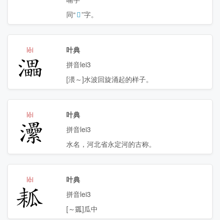
同“
𩁦
”字。
lěi
叶典
㵽
拼音lei3
[渨～]水波回旋涌起的样子。
lěi
叶典
㶟
拼音lei3
水名，河北省永定河的古称。
lěi
叶典
㼍
拼音lei3
[～㼏]瓜中