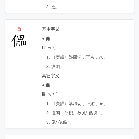
3. 姓。
lěi
基本字义
儡
●
儡
léi ㄌㄟˊ
1. 《廣韻》魯回切，平灰，來。
2. 疲困。
其它字义
●
儡
lěi ㄌㄟˇ
1. 《廣韻》落猥切，上賄，來。
2. 堆砌，垒积。参见“ 儡塊 ”。
3. 见“ 傀儡 ”。