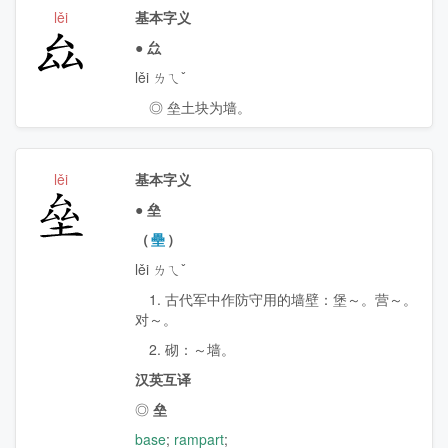
lěi
基本字义
厽
●
厽
lěi ㄌㄟˇ
◎ 垒土块为墙。
lěi
基本字义
垒
●
垒
（
壘
）
lěi ㄌㄟˇ
1. 古代军中作防守用的墙壁：堡～。营～。
对～。
2. 砌：～墙。
汉英互译
◎
垒
base
;
rampart
;