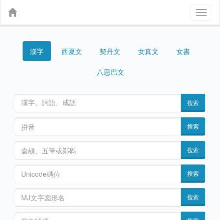
Toggl
naviga
漢字
契丹文
女真文
女書
西夏文
八思巴文
搜索
搜索
搜索
搜索
搜索