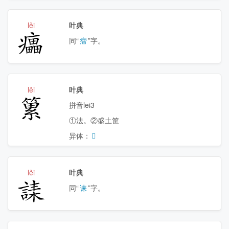
lěi
叶典
㿔
同“
癗
”字。
lěi
叶典
䉂
拼音lei3
①法。②盛土筐
异体：
𥳮
lěi
叶典
䛶
同“
诔
”字。