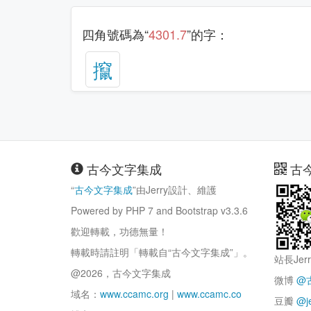
四角號碼為“
4301.7
”的字：
攛
古今文字集成
古
“
古今文字集成
”由Jerry設計、維護
Powered by PHP 7 and Bootstrap v3.3.6
歡迎轉載，功德無量！
轉載時請註明「轉載自“古今文字集成”」。
站長Jer
@2026，古今文字集成
微博
@
域名：
www.ccamc.org
|
www.ccamc.co
豆瓣
@j