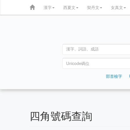
漢字
西夏文
契丹文
女真文
部首檢字
四角號碼查詢