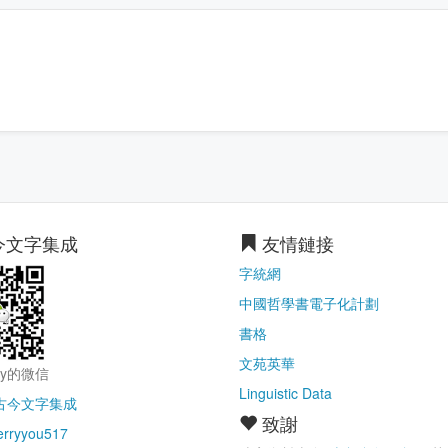
今文字集成
友情鏈接
字統網
中國哲學書電子化計劃
書格
文苑英華
ry的微信
Linguistic Data
古今文字集成
致謝
erryyou517