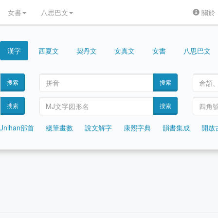
女書
八思巴文
關於
漢字
契丹文
女真文
女書
八思巴文
西夏文
搜索
搜索
搜索
搜索
Unihan部首
總筆畫數
說文解字
康熙字典
韻書集成
開放