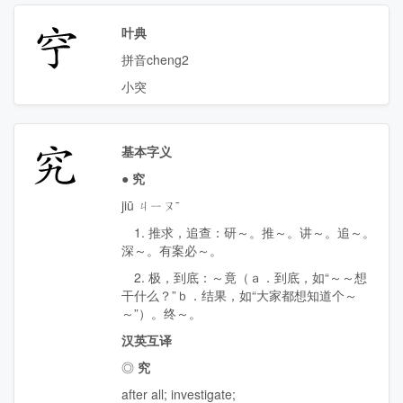
䆑
叶典
拼音cheng2
小突
究
基本字义
●
究
jiū ㄐㄧㄡˉ
1. 推求，追查：研～。推～。讲～。追～。
深～。有案必～。
2. 极，到底：～竟（ａ．到底，如“～～想
干什么？”ｂ．结果，如“大家都想知道个～
～”）。终～。
汉英互译
◎
究
after all
;
investigate
;