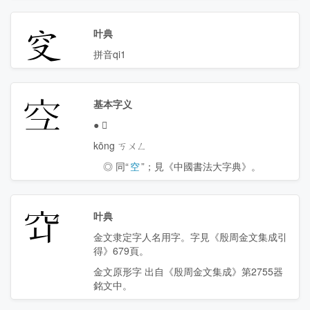
𥤦
叶典
拼音qi1
𫞹
基本字义
●
𫞹
kōng ㄎㄨㄥ
◎ 同“
空
”；見《中國書法大字典》。
𬔅
叶典
金文隶定字
人名用字。字見《殷周金文集成引
得》679頁。
金文原形字 出自《殷周金文集成》第2755器
銘文中。