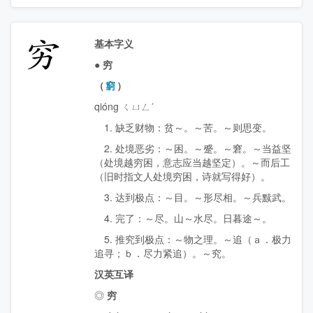
穷
基本字义
●
穷
（
窮
）
qióng ㄑㄩㄥˊ
1. 缺乏财物：贫～。～苦。～则思变。
2. 处境恶劣：～困。～蹙。～窘。～当益坚
（处境越穷困，意志应当越坚定）。～而后工
（旧时指文人处境穷困，诗就写得好）。
3. 达到极点：～目。～形尽相。～兵黩武。
4. 完了：～尽。山～水尽。日暮途～。
5. 推究到极点：～物之理。～追（ａ．极力
追寻；ｂ．尽力紧追）。～究。
汉英互译
◎
穷