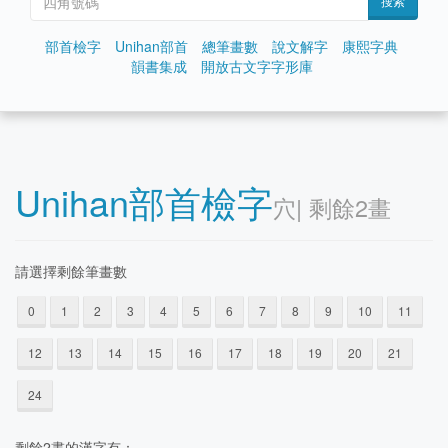
搜索
部首檢字
Unihan部首
總筆畫數
說文解字
康熙字典
韻書集成
開放古文字字形庫
Unihan部首檢字
⽳| 剩餘2畫
請選擇剩餘筆畫數
0
1
2
3
4
5
6
7
8
9
10
11
12
13
14
15
16
17
18
19
20
21
24
剩餘2晝的漢字有：