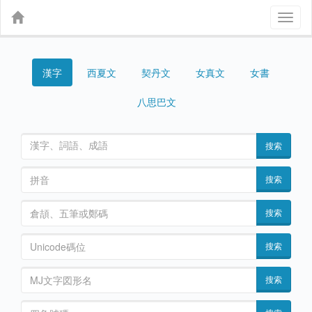
Toggl
naviga
漢字
契丹文
女真文
女書
西夏文
八思巴文
搜索
搜索
搜索
搜索
搜索