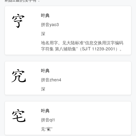
𥤣
叶典
拼音yao3
深
地名用字。见大陆标准“信息交换用汉字编码
字符集 第八辅助集”（SJ/T 11239-2001）。
𥤤
叶典
拼音zhen4
深
𥤥
叶典
拼音qi1
见“䆶”