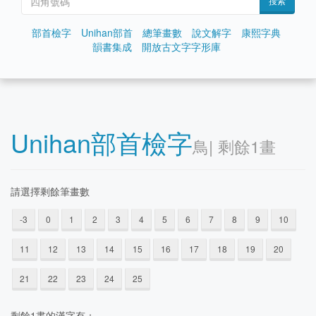
搜索
部首檢字
Unihan部首
總筆畫數
說文解字
康熙字典
韻書集成
開放古文字字形庫
Unihan部首檢字
⿃| 剩餘1畫
請選擇剩餘筆畫數
-3
0
1
2
3
4
5
6
7
8
9
10
11
12
13
14
15
16
17
18
19
20
21
22
23
24
25
剩餘1晝的漢字有：