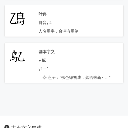
𫚮
叶典
拼音yi4
人名用字，台湾有用例
鳦
基本字义
●
鳦
yǐ ㄧˇ
◎ 燕子：“柳色绿初成，絮语来新～。”
古今文字集成