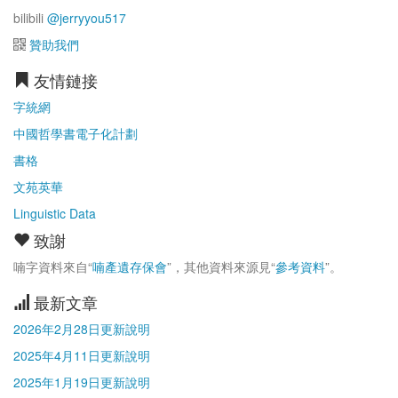
bilibili
@jerryyou517
贊助我們
友情鏈接
字統網
中國哲學書電子化計劃
書格
文苑英華
Linguistic Data
致謝
喃字資料來自“
喃產遺存保會
”，其他資料來源見“
參考資料
”。
最新文章
2026年2月28日更新說明
2025年4月11日更新說明
2025年1月19日更新說明