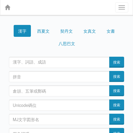
Toggl
naviga
漢字
契丹文
女真文
女書
西夏文
八思巴文
搜索
搜索
搜索
搜索
搜索