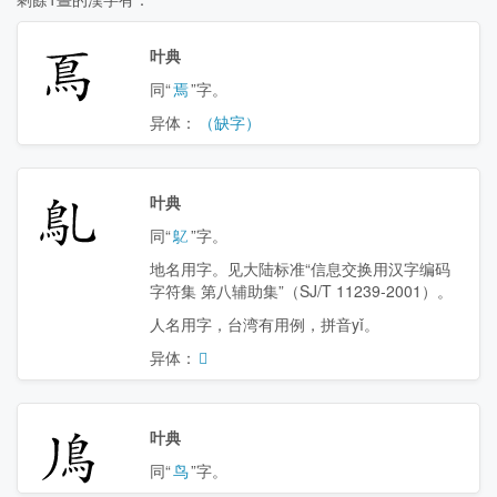
𩾏
叶典
同“
焉
”字。
异体：
（缺字）
𩾐
叶典
同“
鳦
”字。
地名用字。见大陆标准“信息交换用汉字编码
字符集 第八辅助集”（SJ/T 11239-2001）。
人名用字，台湾有用例，拼音yǐ。
异体：
𬷻
𩾑
叶典
同“
鸟
”字。