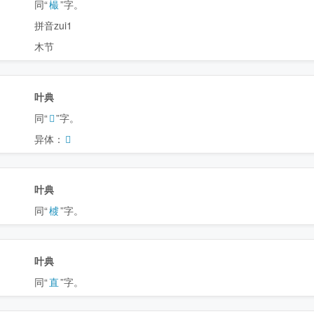
同“
樶
”字。
拼音zui1
木节
叶典
同“
𣐑
”字。
异体：
𣓄
叶典
同“
榩
”字。
叶典
同“
直
”字。