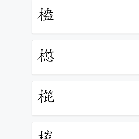
𣖮
𣖯
𣖰
𣖱