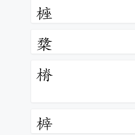
𣖵
𣖶
𣖷
𣖸