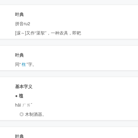
叶典
拼音ru2
[淭～]又作“渠挐”，一种农具，即耙
叶典
同“
㭚
”字。
基本字义
●
𣖻
hǎi ㄏㄞˇ
◎ 木制酒器。
叶典