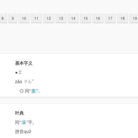
8
9
10
11
12
13
14
15
16
17
18
19
基本字义
●
𣕤
zǎo ㄗㄠˇ
◎ 同“
棗
”。
叶典
同“
淭
”字。
拼音qu2