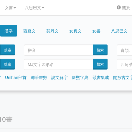
女書
八思巴文
關於
漢字
契丹文
女真文
女書
八思巴文
西夏文
搜索
搜索
搜索
搜索
字
Unihan部首
總筆畫數
說文解字
康熙字典
韻書集成
開放古文
10畫