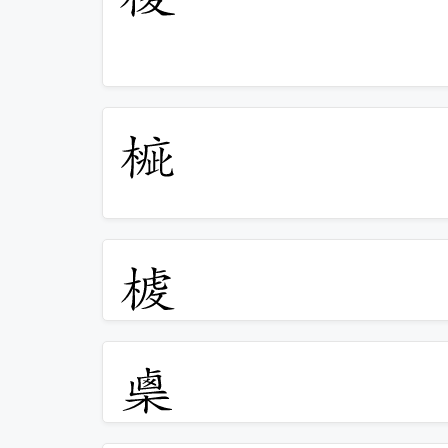
𣖲
𣖳
𣖴