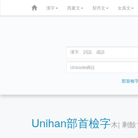
漢字
西夏文
契丹文
女真文
部首檢
Unihan部首檢字
⽊| 剩餘