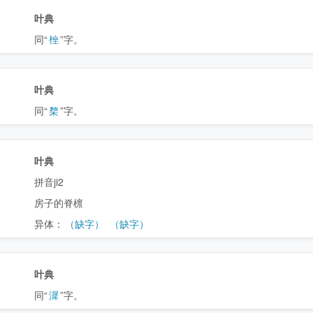
叶典
同“
㭫
”字。
叶典
同“
楘
”字。
叶典
拼音ji2
房子的脊檩
异体：
（缺字）
（缺字）
叶典
同“
漽
”字。