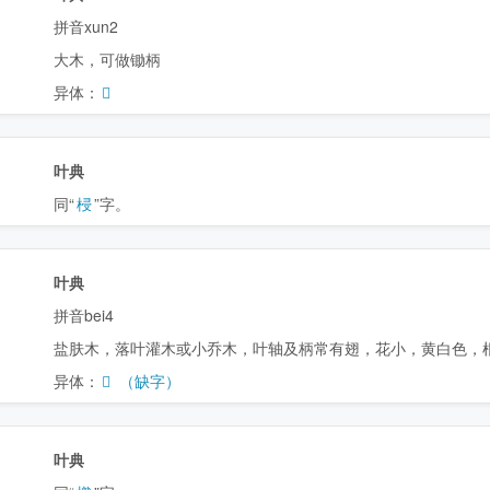
拼音xun2
大木，可做锄柄
异体：
𣓓
叶典
同“
梫
”字。
叶典
拼音bei4
盐肤木，落叶灌木或小乔木，叶轴及柄常有翅，花小，黄白色，
异体：
𣓂
（缺字）
叶典