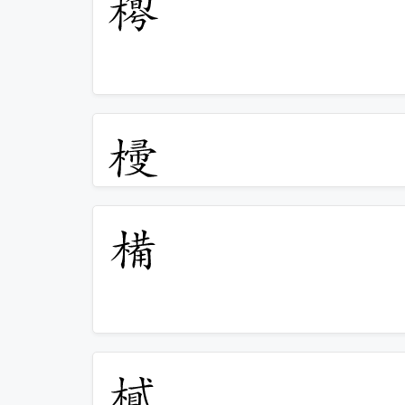
𣖼
𣖽
𣖾
𣖿