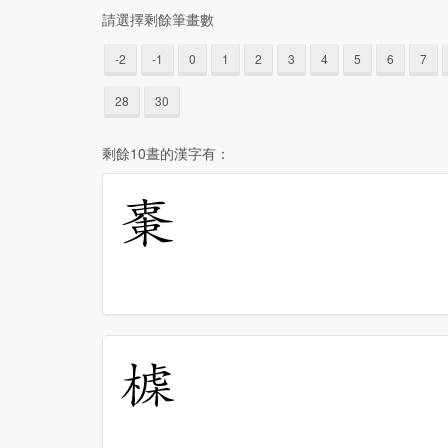
請選擇剩餘筆畫數
-2
-1
0
1
2
3
4
5
6
7
28
30
剩餘10晝的漢字有：
𣕤
𣖪