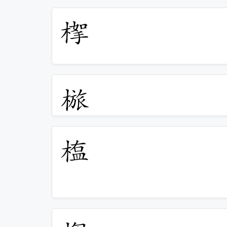
𣖹
𣖺
𣖻