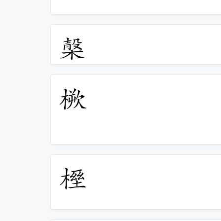
𣖫
𣖬
𣖭