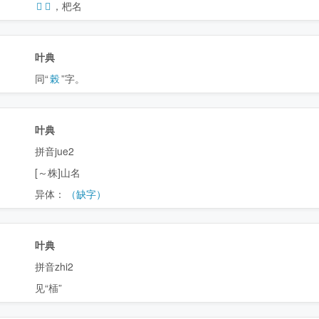
𣖪
𣖹
，杷名
叶典
同“
榖
”字。
叶典
拼音jue2
[～株]山名
异体：
（缺字）
叶典
拼音zhi2
见“㮑”