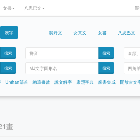
女書
八思巴文
關
漢字
契丹文
女真文
女書
八思巴文
西夏文
搜索
搜索
搜索
搜索
字
Unihan部首
總筆畫數
說文解字
康熙字典
韻書集成
開放古文
21畫