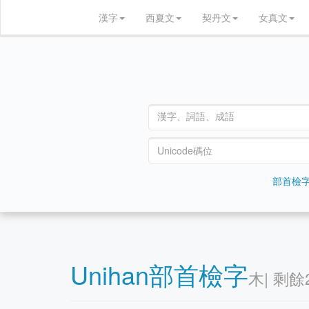
漢字
西夏文
契丹文
女真文
部首檢
Unihan部首檢字
⽊| 剩餘