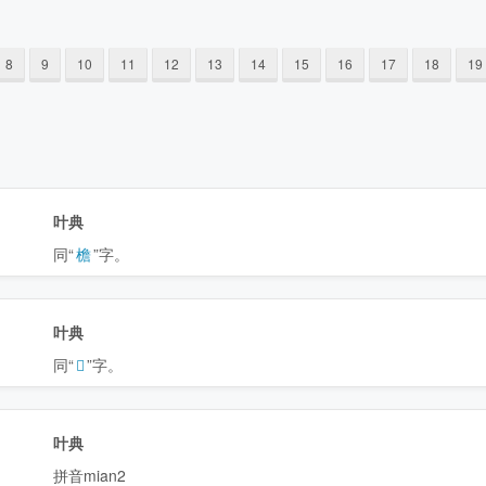
8
9
10
11
12
13
14
15
16
17
18
19
叶典
同“
檐
”字。
叶典
同“
𣡭
”字。
叶典
拼音mian2