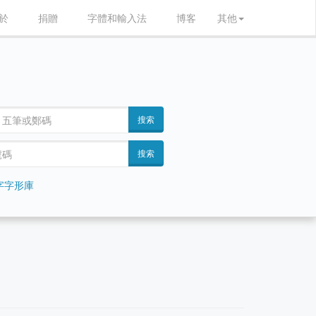
於
捐贈
字體和輸入法
博客
其他
搜索
搜索
字字形庫