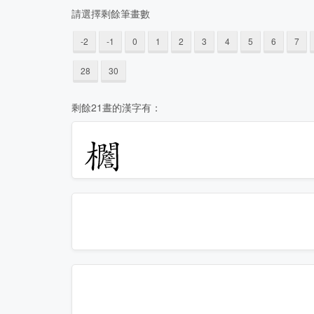
請選擇剩餘筆畫數
-2
-1
0
1
2
3
4
5
6
7
28
30
剩餘21晝的漢字有：
𣡞
𣡟
𣡠