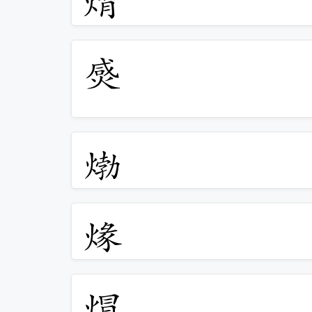
𤊸
𤊹
𤊺
𤊻