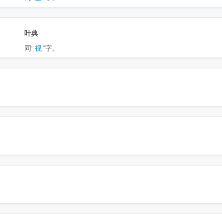
叶典
同“
视
”字。