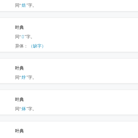
同“
焙
”字。
叶典
同“
𤉹
”字。
异体：
（缺字）
叶典
同“
㶿
”字。
叶典
同“
烼
”字。
叶典