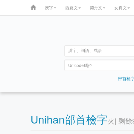
漢字
西夏文
契丹文
女真文
部首檢
Unihan部首檢字
⽕| 剩餘