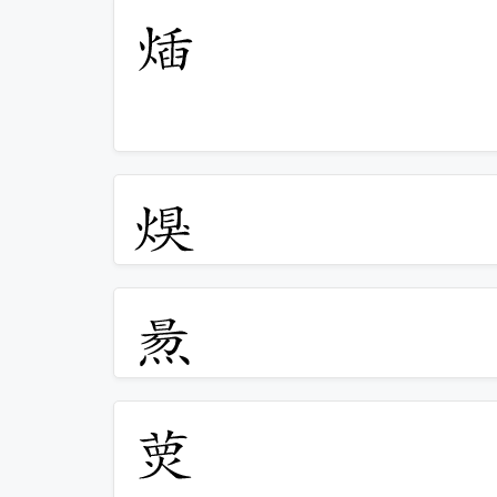
𤊿
𤋀
𤋁
𤋂