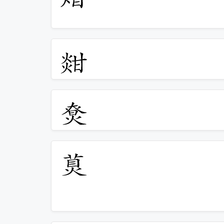
𤊼
𤊽
𤊾