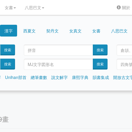
女書
八思巴文
關於
漢字
契丹文
女真文
女書
八思巴文
西夏文
搜索
搜索
搜索
搜索
字
Unihan部首
總筆畫數
說文解字
康熙字典
韻書集成
開放古文
9畫