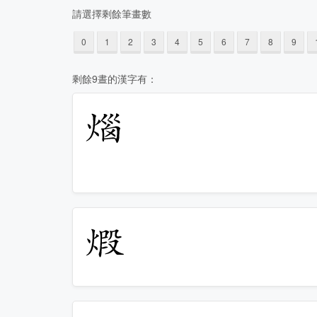
請選擇剩餘筆畫數
0
1
2
3
4
5
6
7
8
9
剩餘9晝的漢字有：
𤊲
𤊳