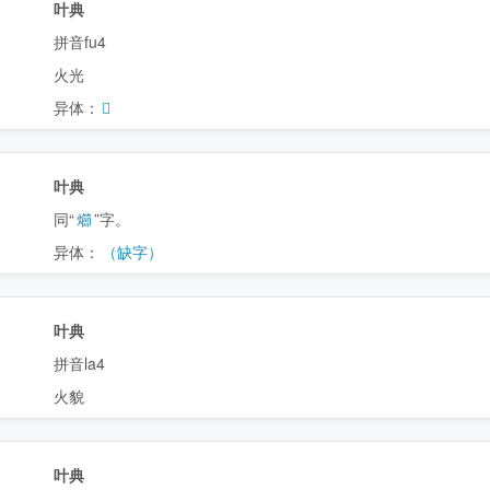
叶典
拼音fu4
火光
异体：
𤎃
叶典
同“
㸅
”字。
异体：
（缺字）
叶典
拼音la4
火貌
叶典