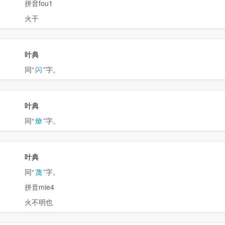
拼音fou1
火干
叶典
同“
闪
”字。
叶典
同“
燎
”字。
叶典
同“
蔑
”字。
拼音mie4
火不明也