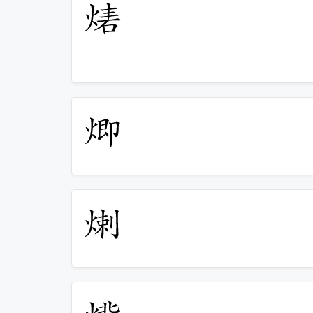
𤊴
𤊵
𤊶
𤊷