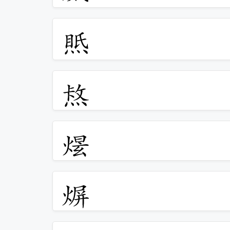
𤋇
𤋈
𤋉
𤋊