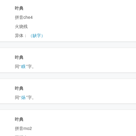
叶典
拼音che4
火烧残
异体：
（缺字）
叶典
同“
瞁
”字。
叶典
同“
炀
”字。
叶典
拼音mo2