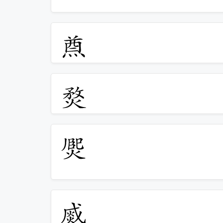
𤋃
𤋄
𤋅
𤋆