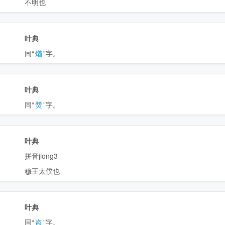
不明也
叶典
同“
煪
”字。
叶典
同“
熃
”字。
叶典
拼音jiong3
穆王太僕也
叶典
同“
盗
”字。