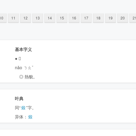
10
11
12
13
14
15
16
17
18
19
20
2
基本字义
●
𤊲
nǎo ㄋㄠˇ
◎ 熱貌。
叶典
同“
煅
”字。
异体：
煅