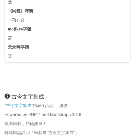
陰
《同義》釋義
（巧）女
mojikyo字體
苫
景永時字體
筼
古今文字集成
“
古今文字集成
”由Jerry設計、維護
Powered by PHP 7 and Bootstrap v3.3.6
歡迎轉載，功德無量！
轉載時請註明「轉載自“古今文字集成”」。