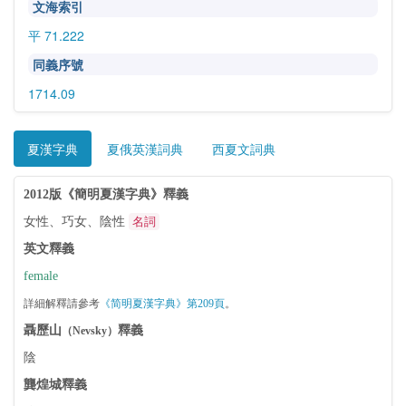
文海索引
平 71.222
同義序號
1714.09
夏漢字典
夏俄英漢詞典
西夏文詞典
2012版《簡明夏漢字典》釋義
女性、巧女、陰性
名詞
英文釋義
female
詳細解釋請參考
《简明夏漢字典》第209頁
。
聶歷山
釋義
（Nevsky）
陰
龔煌城釋義