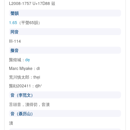
L2008-1757 U+17D88
𗶈
聲韻
1.65
（平聲65韻）
同音
III-114
擬音
龔煌城：
dẹ
Marc Miyake：di
荒川慎太郎：thẹi
龔勛202411：di̱h¹
音（李范文）
舌頭音，瀆得切，音瀆
音（聂历山）
瀆