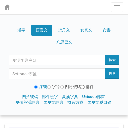
Toggl
naviga
漢字
契丹文
女真文
女書
西夏文
八思巴文
搜索
搜索
序號
字符
四角號碼
部件
四角號碼
部件檢字
夏漢字典
Unicode部首
夏俄英漢詞典
西夏文詞典
擬音方案
西夏文獻目錄