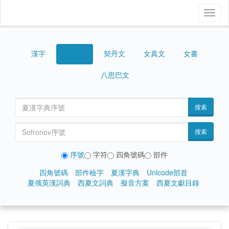
Toggl
naviga
漢字
契丹文
女真文
女書
西夏文
八思巴文
搜索
搜索
序號
字符
四角號碼
部件
四角號碼
部件檢字
夏漢字典
Unicode部首
夏俄英漢詞典
西夏文詞典
擬音方案
西夏文獻目錄