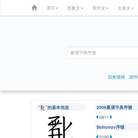
漢字
西夏文
契丹文
女真文
四角號碼
部件
“
”的基本信息
2008夏漢字典序號
0811
Sofronov序號
5190