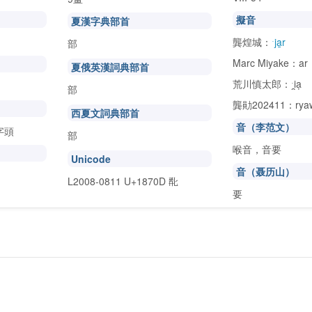
擬音
夏漢字典部首
龔煌城：
ˑja̱r
部
Marc Miyake：ar
夏俄英漢詞典部首
荒川慎太郎：ˑi̯ạ
部
龔勛202411：ryaw
西夏文詞典部首
音（李范文）
字頭
部
喉音，音要
Unicode
音（聂历山）
L2008-0811 U+1870D
𘜍
要