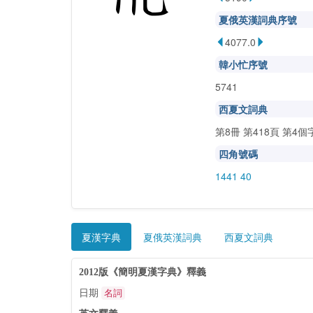
夏俄英漢詞典序號
4077.0
韓小忙序號
5741
西夏文詞典
第8冊 第418頁 第4個
四角號碼
1441 40
夏漢字典
夏俄英漢詞典
西夏文詞典
2012版《簡明夏漢字典》釋義
日期
名詞