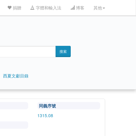
捐贈
字體和輸入法
博客
其他
搜索
西夏文獻目錄
同義序號
1315.08