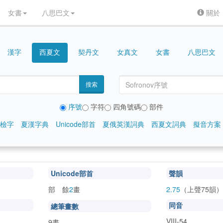
女書
八思巴文
關於
漢字
契丹文
女真文
女書
八思巴文
西夏文
搜索
序號
字符
四角號碼
部件
檢字
夏漢字典
Unicode部首
夏俄英漢詞典
西夏文詞典
擬音方案
Unicode部首
聲韻
部 餘
2
畫
2.75
（上聲75韻）
同音
總筆畫數
VIII-54
9畫