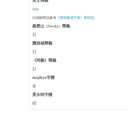
英文釋義
date
詳細解釋請參考
《简明夏漢字典》第98頁
。
聶歷山
釋義
（Nevsky）
日
龔煌城釋義
日
《同義》釋義
日
mojikyo字體
舎
景永時字體
磖