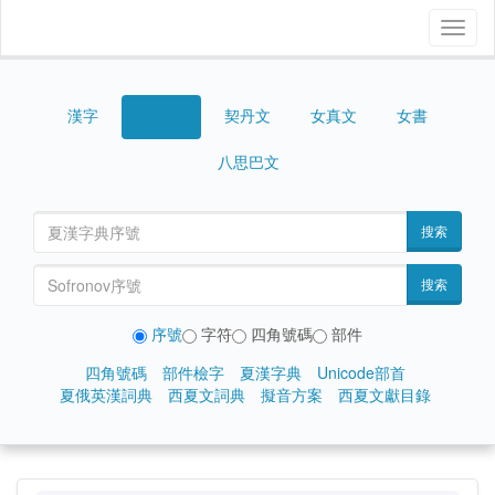
Toggl
naviga
漢字
契丹文
女真文
女書
西夏文
八思巴文
搜索
搜索
序號
字符
四角號碼
部件
四角號碼
部件檢字
夏漢字典
Unicode部首
夏俄英漢詞典
西夏文詞典
擬音方案
西夏文獻目錄