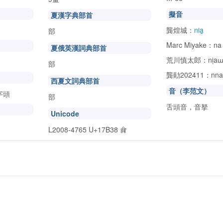
擬音
夏漢字典部首
龔煌城：
nia̱
部
Marc Miyake：na
夏俄英漢詞典部首
荒川慎太郎：nịa
部
龔勛202411：nnaa
西夏文詞典部首
音（李范文）
字頭
部
舌頭音，音拏
Unicode
L2008-4765 U+17B38
𗬸