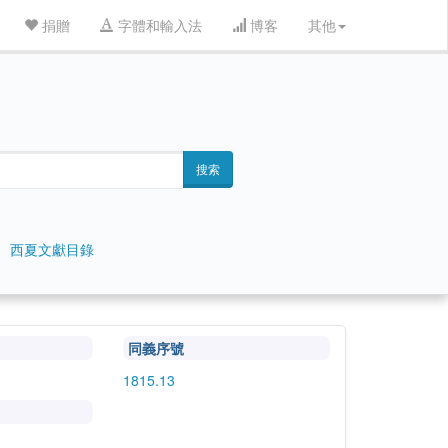
捐贈
字體和輸入法
博客
其他
搜索
西夏文獻目錄
同義序號
1815.13