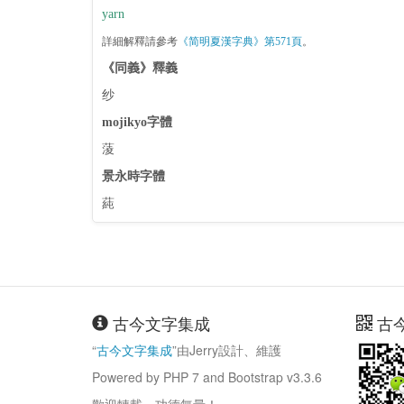
yarn
詳細解釋請參考
《简明夏漢字典》第571頁
。
《同義》釋義
纱
mojikyo字體
蔆
景永時字體
蒓
古今文字集成
古
“
古今文字集成
”由Jerry設計、維護
Powered by PHP 7 and Bootstrap v3.3.6