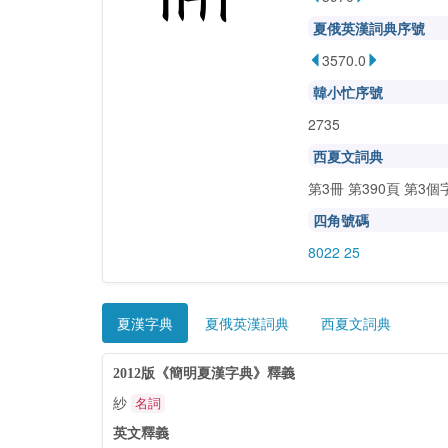
夏俄英漢詞典序號
3570.0
韓小忙序號
2735
西夏文詞典
第3冊 第390頁 第3個
四角號碼
8022 25
夏漢字典
夏俄英漢詞典
西夏文詞典
2012版《簡明夏漢字典》釋義
紗
名詞
英文釋義