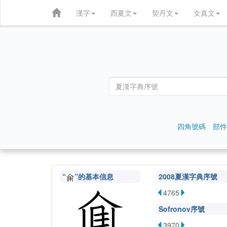
漢字
西夏文
契丹文
女真文
四角號碼
部件
“
”的基本信息
2008夏漢字典序號
4765
Sofronov序號
3970