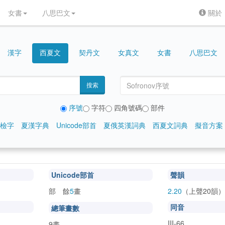
女書
八思巴文
關於
漢字
契丹文
女真文
女書
八思巴文
西夏文
搜索
序號
字符
四角號碼
部件
檢字
夏漢字典
Unicode部首
夏俄英漢詞典
西夏文詞典
擬音方案
Unicode部首
聲韻
部 餘
5
畫
2.20
（上聲20韻）
同音
總筆畫數
III-66
9畫