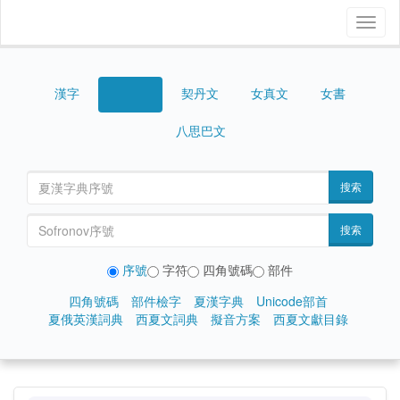
Toggl
naviga
漢字
契丹文
女真文
女書
西夏文
八思巴文
搜索
搜索
序號
字符
四角號碼
部件
四角號碼
部件檢字
夏漢字典
Unicode部首
夏俄英漢詞典
西夏文詞典
擬音方案
西夏文獻目錄