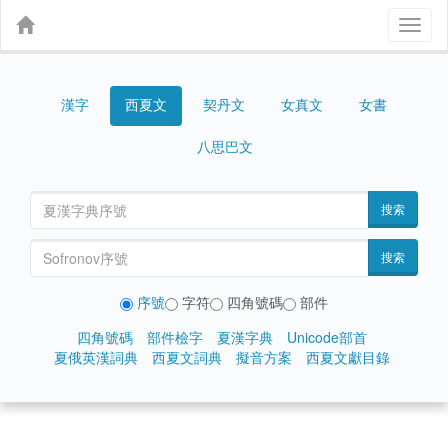
Toggl
naviga
漢字
契丹文
女真文
女書
西夏文
八思巴文
搜索
搜索
序號
字符
四角號碼
部件
四角號碼
部件檢字
夏漢字典
Unicode部首
夏俄英漢詞典
西夏文詞典
擬音方案
西夏文獻目錄