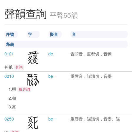
聲韻查詢
平聲65韻
序號
字
擬音
音
释義
0121
dẹ
舌頭音，度都切，音獨
神祇
名詞
0210
bẹ
重唇音，謀瀆切，音墨
1.明
形容詞
2.徹
3.亮
0250
bẹ
重唇音，謀讀切，音墨、謀
沙