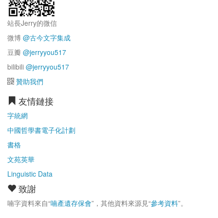
站長Jerry的微信
微博
@古今文字集成
豆瓣
@jerryyou517
bilibili
@jerryyou517
贊助我們
友情鏈接
字統網
中國哲學書電子化計劃
書格
文苑英華
Linguistic Data
致謝
喃字資料來自“
喃產遺存保會
”，其他資料來源見“
參考資料
”。