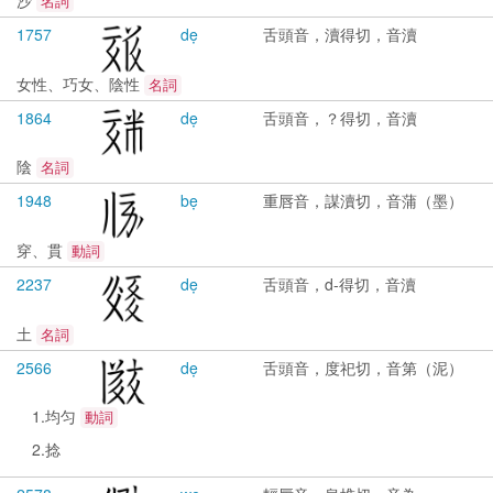
名詞
1757
dẹ
舌頭音，瀆得切，音瀆
女性、巧女、陰性
名詞
1864
dẹ
舌頭音，？得切，音瀆
陰
名詞
1948
bẹ
重唇音，謀瀆切，音蒲（墨）
穿、貫
動詞
2237
dẹ
舌頭音，d-得切，音瀆
土
名詞
2566
dẹ
舌頭音，度祀切，音第（泥）
1.均匀
動詞
2.捻