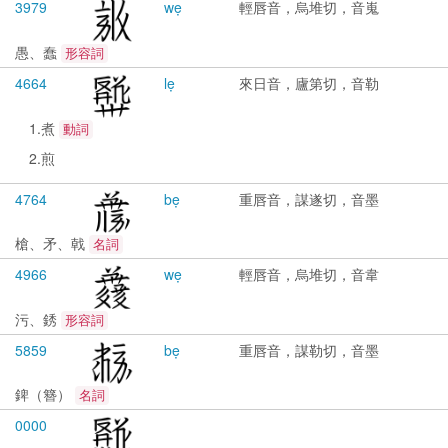
3979
wẹ
輕唇音，烏堆切，音嵬
愚、蠢
形容詞
4664
lẹ
來日音，廬第切，音勒
1.煮
動詞
2.煎
4764
bẹ
重唇音，謀遂切，音墨
槍、矛、戟
名詞
4966
wẹ
輕唇音，烏堆切，音韋
污、銹
形容詞
5859
bẹ
重唇音，謀勒切，音墨
錍（簪）
名詞
0000