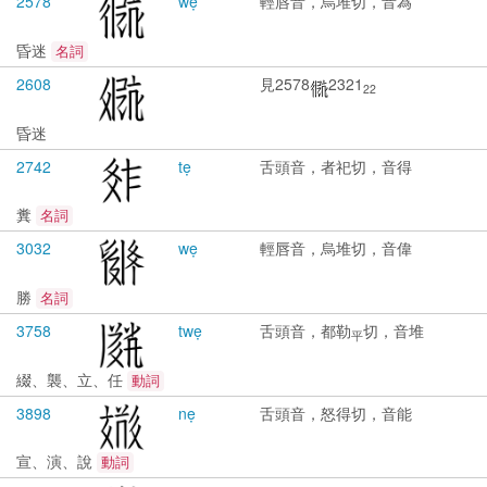
2578
wẹ
輕唇音，烏堆切，音為
昏迷
名詞
2608
見2578
2321
22
昏迷
2742
tẹ
舌頭音，者祀切，音得
糞
名詞
3032
wẹ
輕唇音，烏堆切，音偉
勝
名詞
3758
twẹ
舌頭音，都勒
切，音堆
平
綴、襲、立、任
動詞
3898
nẹ
舌頭音，怒得切，音能
宣、演、說
動詞