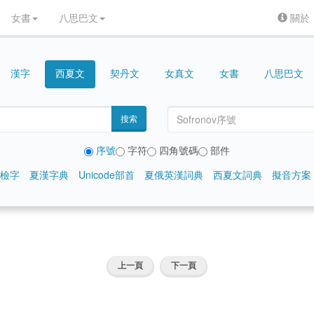
女書
八思巴文
關於
漢字
契丹文
女真文
女書
八思巴文
西夏文
搜索
序號
字符
四角號碼
部件
檢字
夏漢字典
Unicode部首
夏俄英漢詞典
西夏文詞典
擬音方案
上一頁
下一頁