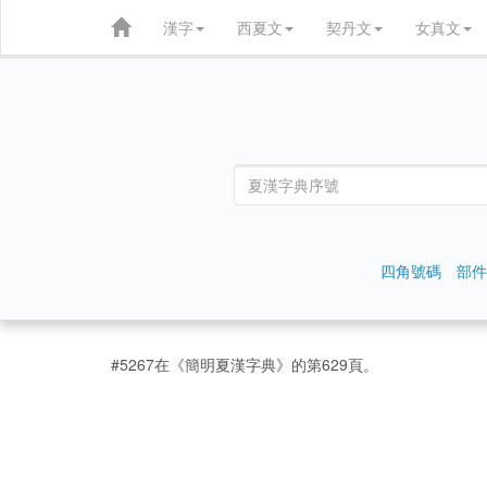
漢字
西夏文
契丹文
女真文
四角號碼
部件
#5267在《簡明夏漢字典》的第629頁。