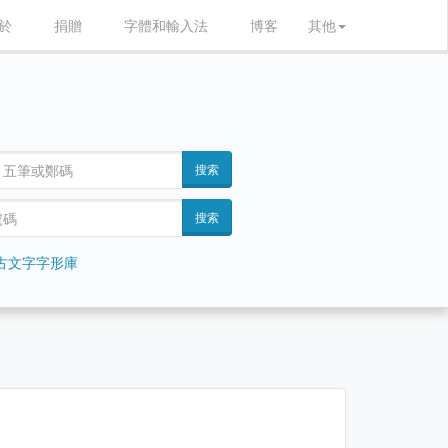
於
捐贈
字體和輸入法
博客
其他
搜索
搜索
古文字字形庫