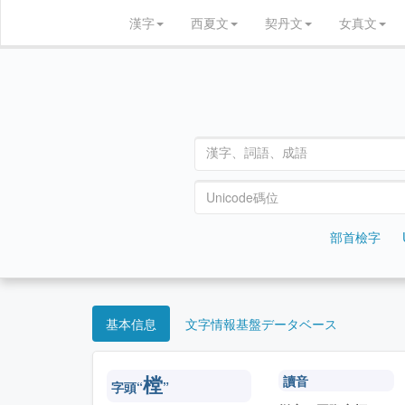
漢字
西夏文
契丹文
女真文
部首檢字
基本信息
文字情報基盤データベース
讀音
樘
字頭“
”