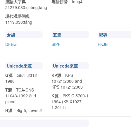
漢語大字典
粵語拼音
tong4
21279.030:chēng,táng
現代漢語詞典
1119.030:táng
倉頡
五筆
鄭碼
DFBG
SIPF
FKJB
Unicode來源
Unicode來源
G源
GB/T 2312-
KP源
KPS
1980
10721:2000 and
KPS 10721:2003
T源
TCA-CNS
11643-1992 2nd
K源
PKS C 5700-1
plane
1994 (KS X1027-
1:2011)
H源
Big-5, Level 2