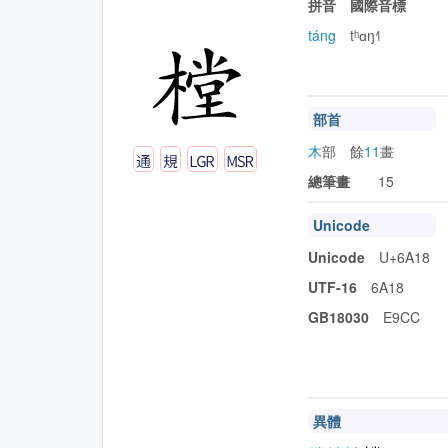
拼音 國際音標
táng
tʰɑŋ˧˥
部首
木
部 餘
11
畫
總筆畫
15
Unicode
Unicode
U+6A18
UTF-16
6A18
GB18030
E9CC
異體