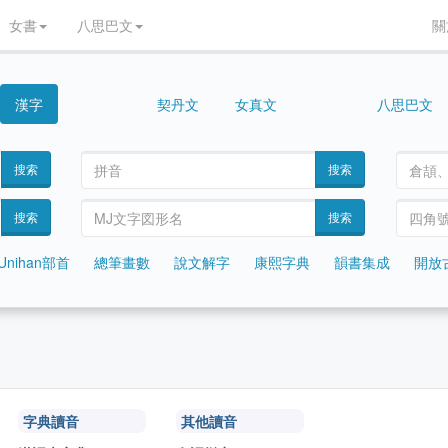
女書
八思巴文
關
漢字
契丹文
女真文
八思巴文
西夏文
女書
搜索
搜索
搜索
搜索
Unihan部首
總筆畫數
說文解字
康熙字典
韻書集成
開放
字典讀音
其他讀音