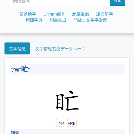
搜索
部首檢字
Unihan部首
總筆畫數
說文解字
康熙字典
韻書集成
開放古文字字形庫
基本信息
文字情報基盤データベース
盳
字頭“
”
讀音