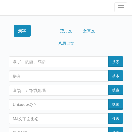
Toggl
naviga
漢字
契丹文
女真文
西夏文
女書
八思巴文
搜索
搜索
搜索
搜索
搜索