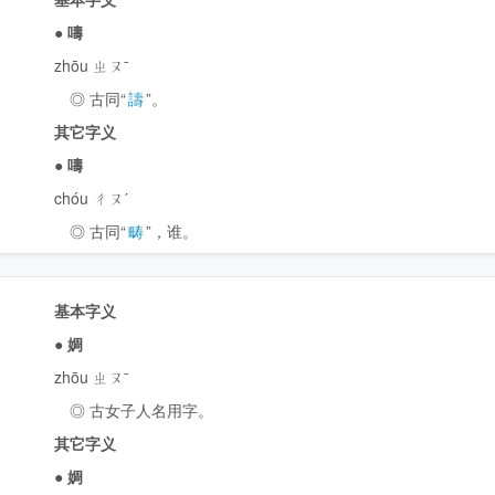
●
嚋
zhōu ㄓㄡˉ
◎ 古同“
譸
”。
其它字义
●
嚋
chóu ㄔㄡˊ
◎ 古同“
畴
”，谁。
基本字义
●
婤
zhōu ㄓㄡˉ
◎ 古女子人名用字。
其它字义
●
婤