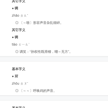
其它字义
●
啁
zhāo ㄓㄠˉ
◎ 〔～哳〕形容声音杂乱细碎。
其它字义
●
啁
tiào ㄊㄧㄠˋ
◎ 调笑：“孙权性既滑稽，嘲～无方”。
基本字义
●
喌
zhōu ㄓㄡˉ
◎ 〔～～〕呼唤鸡的声音。
基本字义