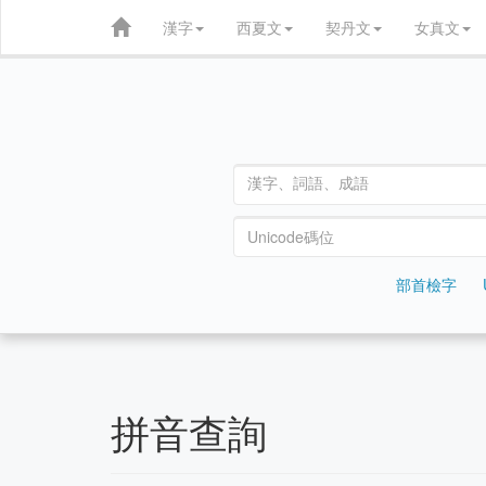
漢字
西夏文
契丹文
女真文
部首檢字
拼音查詢