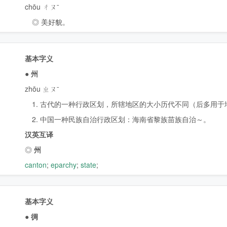
chōu ㄔㄡˉ
◎ 美好貌。
基本字义
●
州
zhōu ㄓㄡˉ
1. 古代的一种行政区划，所辖地区的大小历代不同（后多用于
2. 中国一种民族自治行政区划：海南省黎族苗族自治～。
汉英互译
◎
州
canton
;
eparchy
;
state
;
基本字义
●
徟