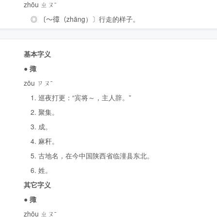
zhōu ㄓㄡˉ
◎ 〔～𢕔（
zhāng
）〕行走的样子。
基本字义
●
掫
zōu ㄗㄡˉ
1. 巡夜打更：“宾将～，主人辞。”
2. 聚集。
3. 成。
4. 麻秆。
5. 古地名，在今中国陕西省临潼县东北。
6. 姓。
其它字义
●
掫
zhōu ㄓㄡˉ