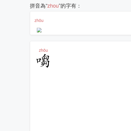
拼音為“
zhou
”的字有：
zhōu
𮹋
zhōu
㗙