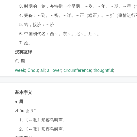
3. 时期的一轮，亦特指一个星期：～岁。～年。～期。～星（
4. 完备：～到。～密。～详。～正（端正）。～折（事情进行
5. 给，接济：～济。
6. 中国朝代名：西～。东～。北～。后～。
7. 姓。
汉英互译
◎
周
week
;
Chou
;
all
;
all over
;
circumference
;
thoughtful
;
基本字义
●
啁
zhōu ㄓㄡˉ
1. 〔～啾〕形容鸟叫声。
2. 〔～噍〕形容鸟叫声。