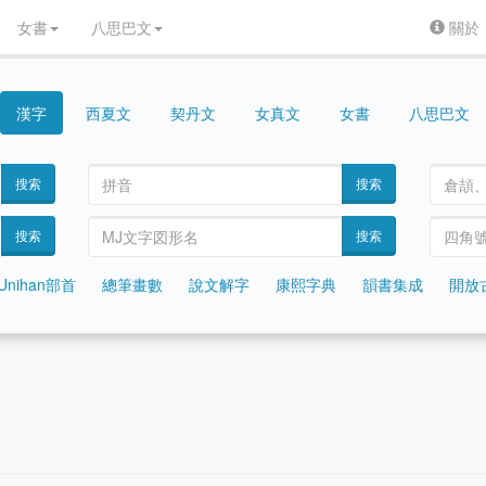
女書
八思巴文
關於
漢字
契丹文
女真文
女書
八思巴文
西夏文
搜索
搜索
搜索
搜索
Unihan部首
總筆畫數
說文解字
康熙字典
韻書集成
開放