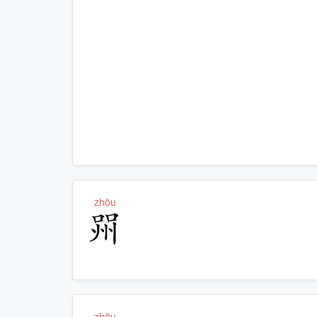
zhōu
喌
zhōu