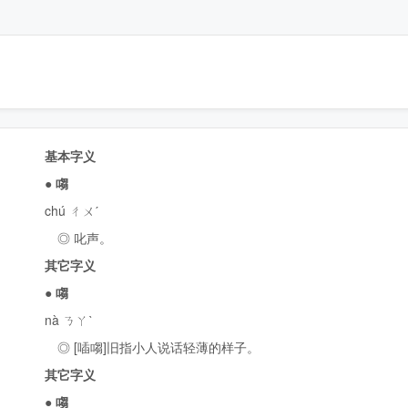
基本字义
●
㗙
chú ㄔㄨˊ
◎ 叱声。
其它字义
●
㗙
nà ㄋㄚˋ
◎ [喢㗙]旧指小人说话轻薄的样子。
其它字义
●
㗙