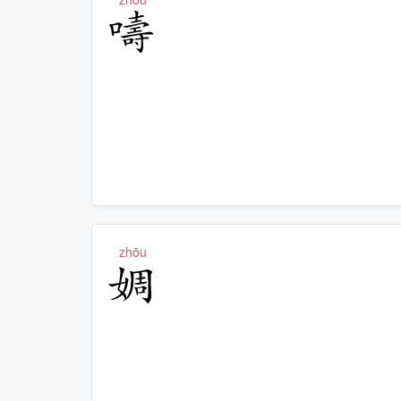
嚋
zhōu
婤