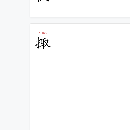
zhōu
掫